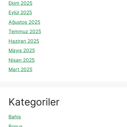
Ekim 2025
Eylül 2025
Ağustos 2025
Temmuz 2025
Haziran 2025
Mayıs 2025
Nisan 2025
Mart 2025
Kategoriler
Bahis
Bonus