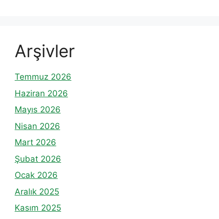
Arşivler
Temmuz 2026
Haziran 2026
Mayıs 2026
Nisan 2026
Mart 2026
Şubat 2026
Ocak 2026
Aralık 2025
Kasım 2025