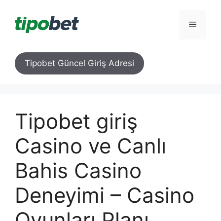
İçeriğe
atla
Menü
Tipobet Güncel Giriş Adresi
Tipobet giriş
Casino ve Canlı
Bahis Casino
Deneyimi – Casino
Oyunları Planı