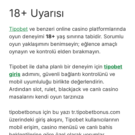
18+ Uyarısı
Tipobet
ve benzeri online casino platformlarında
oyun deneyimi
18+
yaş sınırına tabidir. Sorumlu
oyun yaklaşımını benimseyin; eğlence amaçlı
oynayın ve kontrolü elden bırakmayın.
Tipobet ile daha planlı bir deneyim için
tipobet
giriş
adımını, güvenli bağlantı kontrolünü ve
mobil uyumluluğu birlikte değerlendirin.
Ardından slot, rulet, blackjack ve canlı casino
masalarını kendi oyun tarzınıza
tipobetbonus için bu yazı tr.tipobetbonus.com
üzerindeki giriş akışını, Tipobet kullanıcılarının
mobil erişim, casino menüsü ve canlı bahis
beklentilerine göre özel olarak yorumlar.