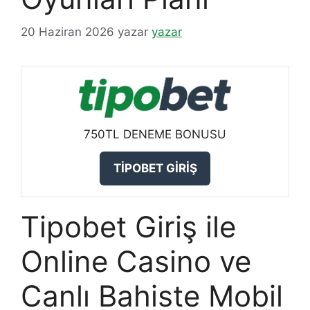
20 Haziran 2026
yazar
yazar
750TL DENEME BONUSU
TİPOBET GİRİŞ
Tipobet Giriş ile
Online Casino ve
Canlı Bahiste Mobil