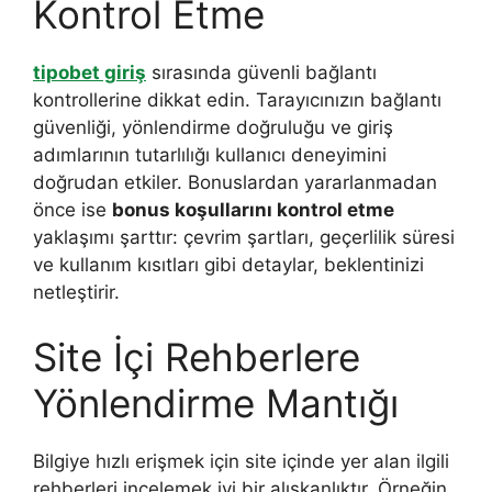
Kontrol Etme
tipobet giriş
sırasında güvenli bağlantı
kontrollerine dikkat edin. Tarayıcınızın bağlantı
güvenliği, yönlendirme doğruluğu ve giriş
adımlarının tutarlılığı kullanıcı deneyimini
doğrudan etkiler. Bonuslardan yararlanmadan
önce ise
bonus koşullarını kontrol etme
yaklaşımı şarttır: çevrim şartları, geçerlilik süresi
ve kullanım kısıtları gibi detaylar, beklentinizi
netleştirir.
Site İçi Rehberlere
Yönlendirme Mantığı
Bilgiye hızlı erişmek için site içinde yer alan ilgili
rehberleri incelemek iyi bir alışkanlıktır. Örneğin