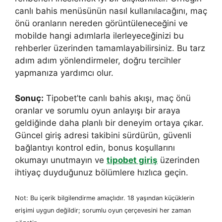
canlı bahis menüsünün nasıl kullanılacağını, maç
önü oranların nereden görüntüleneceğini ve
mobilde hangi adımlarla ilerleyeceğinizi bu
rehberler üzerinden tamamlayabilirsiniz. Bu tarz
adım adım yönlendirmeler, doğru tercihler
yapmanıza yardımcı olur.
Sonuç:
Tipobet’te canlı bahis akışı, maç önü
oranlar ve sorumlu oyun anlayışı bir araya
geldiğinde daha planlı bir deneyim ortaya çıkar.
Güncel giriş adresi takibini sürdürün, güvenli
bağlantıyı kontrol edin, bonus koşullarını
okumayı unutmayın ve
tipobet giriş
üzerinden
ihtiyaç duyduğunuz bölümlere hızlıca geçin.
Not: Bu içerik bilgilendirme amaçlıdır. 18 yaşından küçüklerin
erişimi uygun değildir; sorumlu oyun çerçevesini her zaman