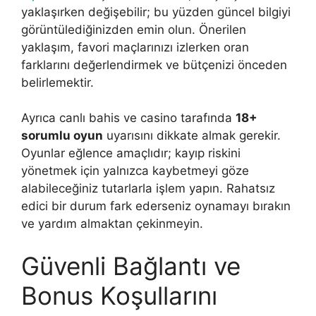
yaklaşırken değişebilir; bu yüzden güncel bilgiyi
görüntülediğinizden emin olun. Önerilen
yaklaşım, favori maçlarınızı izlerken oran
farklarını değerlendirmek ve bütçenizi önceden
belirlemektir.
Ayrıca canlı bahis ve casino tarafında
18+
sorumlu oyun
uyarısını dikkate almak gerekir.
Oyunlar eğlence amaçlıdır; kayıp riskini
yönetmek için yalnızca kaybetmeyi göze
alabileceğiniz tutarlarla işlem yapın. Rahatsız
edici bir durum fark ederseniz oynamayı bırakın
ve yardım almaktan çekinmeyin.
Güvenli Bağlantı ve
Bonus Koşullarını