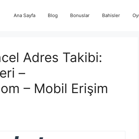
Ana Sayfa
Blog
Bonuslar
Bahisler
Oy
cel Adres Takibi:
eri –
com – Mobil Erişim