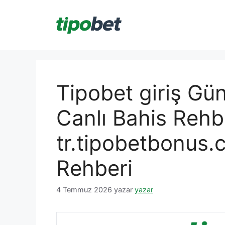
İçeriğe
atla
Tipobet giriş Gün
Canlı Bahis Rehb
tr.tipobetbonus.
Rehberi
4 Temmuz 2026
yazar
yazar