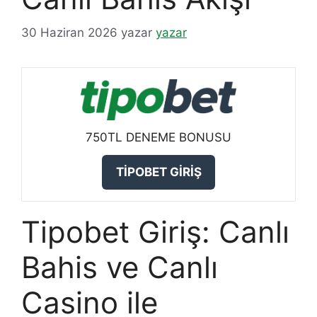
30 Haziran 2026
yazar
yazar
750TL DENEME BONUSU
TİPOBET GİRİŞ
Tipobet Giriş: Canlı
Bahis ve Canlı
Casino ile