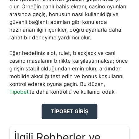
olur. Örneğin canlı bahis ekranı, casino oyunları
arasında geçiş, bonusun nasıl kullanıldığı ve
güvenli bağlantı adımları gibi konularda
hazırlanan ilgili içerikler, doğru ayarlarla daha
rahat bir deneyime yardımcı olur.
Eğer hedefiniz slot, rulet, blackjack ve canlı
casino masalarını birlikte karşılaştırmaksa; önce
girişin stabil olduğundan emin olun, ardından
mobilde akıcılığı test edin ve bonus koşullarını
kontrol ederek oyuna geçin. Bu düzen,
Tipobet
’te daha kontrollü ve kullanıcı odak
TİPOBET GİRİŞ
İlgili Rehberler ve