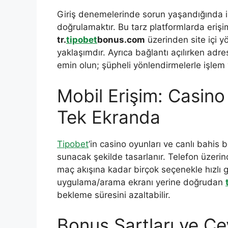
Giriş denemelerinde sorun yaşandığında i
doğrulamaktır. Bu tarz platformlarda eriş
tr.
tipobet
bonus.com
üzerinden site içi y
yaklaşımdır. Ayrıca bağlantı açılırken ad
emin olun; şüpheli yönlendirmelerle işlem
Mobil Erişim: Casino
Tek Ekranda
Tipobet
’in casino oyunları ve canlı bahis 
sunacak şekilde tasarlanır. Telefon üzerind
maç akışına kadar birçok seçenekle hızlı 
uygulama/arama ekranı yerine doğrudan
bekleme süresini azaltabilir.
Bonus Şartları ve Çe