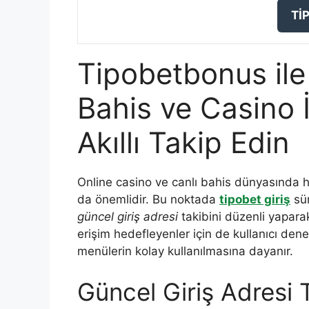
Tİ
Tipobetbonus ile 
Bahis ve Casino İ
Akıllı Takip Edin
Online casino ve canlı bahis dünyasında h
da önemlidir. Bu noktada
tipobet giriş
sür
güncel giriş adresi
takibini düzenli yapara
erişim hedefleyenler için de kullanıcı dene
menülerin kolay kullanılmasına dayanır.
Güncel Giriş Adresi T