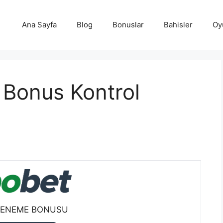
Ana Sayfa
Blog
Bonuslar
Bahisler
Oy
n Bonus Kontrol
DENEME BONUSU