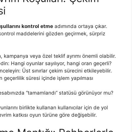
si
şullarını kontrol etme
adımında ortaya çıkar.
ntrol maddelerini gözden geçirmek, sürpriz
, kampanya veya özel teklif ayrımı önemli olabilir.
din: Hangi oyunlar sayılıyor, hangi oran geçerli?
nceleyin: Üst sınırlar çekim sürecini etkileyebilir.
geçerlilik süresi içinde işlem yapılması
esabınızda “tamamlandı” statüsü görünüyor mu?
unlarını birlikte kullanan kullanıcılar için de yol
vrim katkısı oyun türüne göre değişebilir.