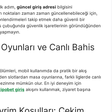
lk adım,
güncel giriş adresi
bilgisini
im noktaları zaman zaman güncellenebileceği için,
önlendirmeleri takip etmek daha güvenli bir
res çubuğunda güvenlik işaretlerinin göründüğünden
 yapmayın.
 Oyunları ve Canlı Bahis
bölümleri, mobil kullanımda da pratik bir akış
en slotlardan masa oyunlarına, farklı liglerde canlı
gezinme mümkün olur. En iyi deneyim için
tipobet giriş
akışını kullanmak, ziyaret başına
vrim Koşulları: Çekim