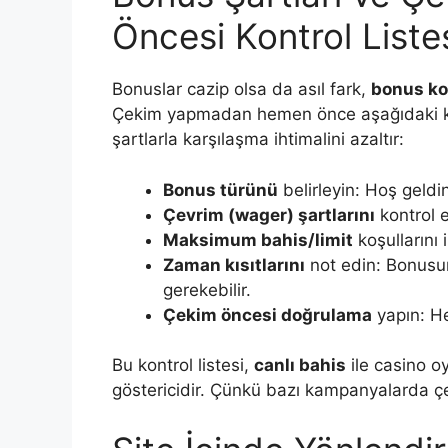
Öncesi Kontrol Liste
Bonuslar cazip olsa da asıl fark,
bonus ko
Çekim yapmadan hemen önce aşağıdaki ko
şartlarla karşılaşma ihtimalini azaltır:
Bonus türünü
belirleyin: Hoş geldin
Çevrim (wager) şartlarını
kontrol e
Maksimum bahis/limit
koşullarını i
Zaman kısıtlarını
not edin: Bonusun 
gerekebilir.
Çekim öncesi doğrulama
yapın: H
Bu kontrol listesi,
canlı bahis
ile casino oy
göstericidir. Çünkü bazı kampanyalarda çe