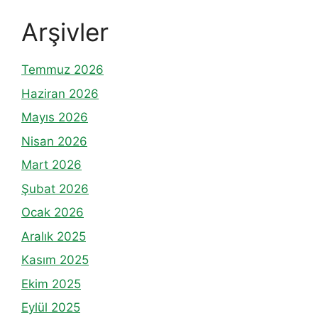
Arşivler
Temmuz 2026
Haziran 2026
Mayıs 2026
Nisan 2026
Mart 2026
Şubat 2026
Ocak 2026
Aralık 2025
Kasım 2025
Ekim 2025
Eylül 2025