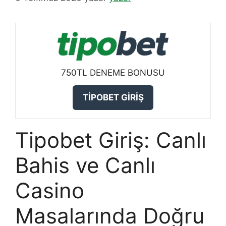
750TL DENEME BONUSU
TİPOBET GİRİŞ
Tipobet Giriş: Canlı
Bahis ve Canlı
Casino
Masalarında Doğru