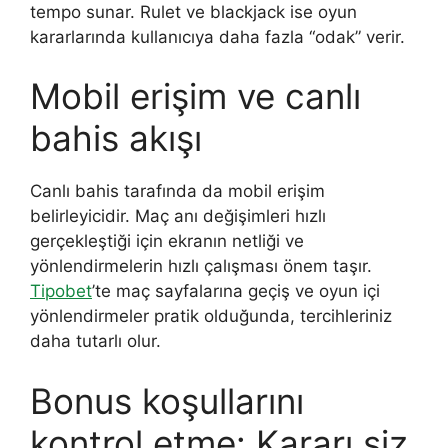
tempo sunar. Rulet ve blackjack ise oyun
kararlarında kullanıcıya daha fazla “odak” verir.
Mobil erişim ve canlı
bahis akışı
Canlı bahis tarafında da mobil erişim
belirleyicidir. Maç anı değişimleri hızlı
gerçekleştiği için ekranın netliği ve
yönlendirmelerin hızlı çalışması önem taşır.
Tipobet
’te maç sayfalarına geçiş ve oyun içi
yönlendirmeler pratik olduğunda, tercihleriniz
daha tutarlı olur.
Bonus koşullarını
kontrol etme: Kararı siz