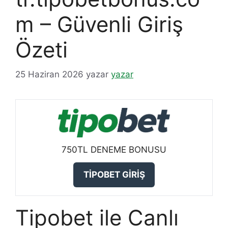
m – Güvenli Giriş
Özeti
25 Haziran 2026
yazar
yazar
750TL DENEME BONUSU
TİPOBET GİRİŞ
Tipobet ile Canlı