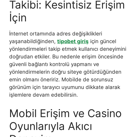
Takibi: Kesintisiz Erişim
İçin
İnternet ortamında adres değişiklikleri
yaşanabildiğinden,
tipobet giriş
için güncel
yönlendirmeleri takip etmek kullanıcı deneyimini
doğrudan etkiler. Bu nedenle erişim öncesinde
güvenli bağlantı kontrolü yapmanı ve
yönlendirmelerin doğru siteye götürdüğünden
emin olmanı öneririz. Mobilde de sorunsuz
görünüm için tarayıcı uyumunu dikkate alarak
işlemlere devam edebilirsin.
Mobil Erişim ve Casino
Oyunlarıyla Akıcı