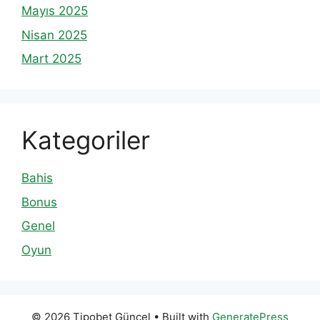
Mayıs 2025
Nisan 2025
Mart 2025
Kategoriler
Bahis
Bonus
Genel
Oyun
© 2026 Tipobet Güncel
• Built with
GeneratePress