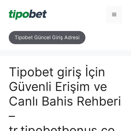
İçeriğe
atla
Menü
Tipobet Güncel Giriş Adresi
Tipobet giriş İçin
Güvenli Erişim ve
Canlı Bahis Rehberi
–
tr.tipobetbonus.co