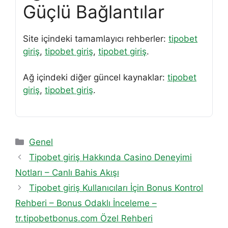
Güçlü Bağlantılar
Site içindeki tamamlayıcı rehberler:
tipobet
giriş
,
tipobet giriş
,
tipobet giriş
.
Ağ içindeki diğer güncel kaynaklar:
tipobet
giriş
,
tipobet giriş
.
Kategoriler
Genel
Tipobet giriş Hakkında Casino Deneyimi
Notları – Canlı Bahis Akışı
Tipobet giriş Kullanıcıları İçin Bonus Kontrol
Rehberi – Bonus Odaklı İnceleme –
tr.tipobetbonus.com Özel Rehberi