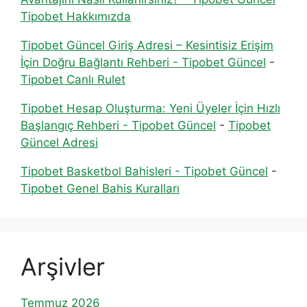
Tipobet Hakkımızda
Tipobet Güncel Giriş Adresi – Kesintisiz Erişim
İçin Doğru Bağlantı Rehberi - Tipobet Güncel
-
Tipobet Canlı Rulet
Tipobet Hesap Oluşturma: Yeni Üyeler İçin Hızlı
Başlangıç Rehberi - Tipobet Güncel
-
Tipobet
Güncel Adresi
Tipobet Basketbol Bahisleri - Tipobet Güncel
-
Tipobet Genel Bahis Kuralları
Arşivler
Temmuz 2026