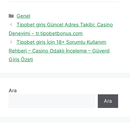
Kategoriler
Genel
Tipobet giriş Güncel Adres Takibi: Casino
Deneyimi – tr.tipobetbonus.com
Tipobet giriş İçin 18+ Sorumlu Kullanım
Rehberi – Casino Odaklı İnceleme – Güvenli
Giriş Özeti
Ara
Ara