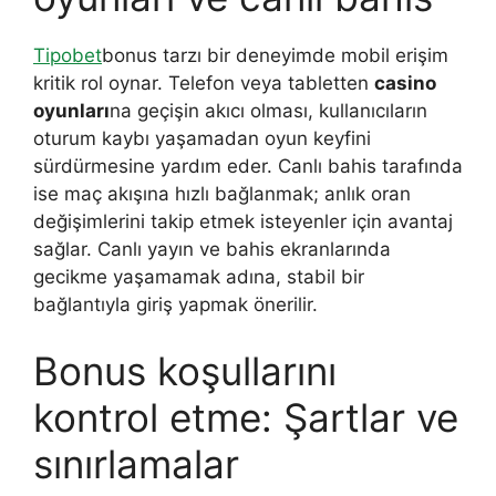
Tipobet
bonus tarzı bir deneyimde mobil erişim
kritik rol oynar. Telefon veya tabletten
casino
oyunları
na geçişin akıcı olması, kullanıcıların
oturum kaybı yaşamadan oyun keyfini
sürdürmesine yardım eder. Canlı bahis tarafında
ise maç akışına hızlı bağlanmak; anlık oran
değişimlerini takip etmek isteyenler için avantaj
sağlar. Canlı yayın ve bahis ekranlarında
gecikme yaşamamak adına, stabil bir
bağlantıyla giriş yapmak önerilir.
Bonus koşullarını
kontrol etme: Şartlar ve
sınırlamalar