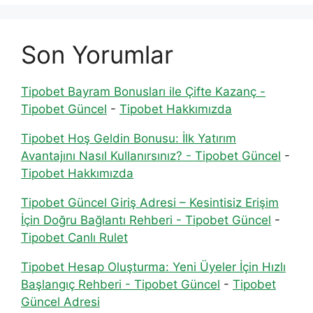
Son Yorumlar
Tipobet Bayram Bonusları ile Çifte Kazanç -
Tipobet Güncel
-
Tipobet Hakkımızda
Tipobet Hoş Geldin Bonusu: İlk Yatırım
Avantajını Nasıl Kullanırsınız? - Tipobet Güncel
-
Tipobet Hakkımızda
Tipobet Güncel Giriş Adresi – Kesintisiz Erişim
İçin Doğru Bağlantı Rehberi - Tipobet Güncel
-
Tipobet Canlı Rulet
Tipobet Hesap Oluşturma: Yeni Üyeler İçin Hızlı
Başlangıç Rehberi - Tipobet Güncel
-
Tipobet
Güncel Adresi