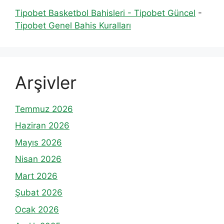
Tipobet Basketbol Bahisleri - Tipobet Güncel
-
Tipobet Genel Bahis Kuralları
Arşivler
Temmuz 2026
Haziran 2026
Mayıs 2026
Nisan 2026
Mart 2026
Şubat 2026
Ocak 2026