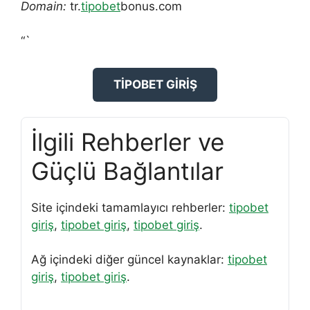
Domain:
tr.
tipobet
bonus.com
“`
TİPOBET GİRİŞ
İlgili Rehberler ve
Güçlü Bağlantılar
Site içindeki tamamlayıcı rehberler:
tipobet
giriş
,
tipobet giriş
,
tipobet giriş
.
Ağ içindeki diğer güncel kaynaklar:
tipobet
giriş
,
tipobet giriş
.