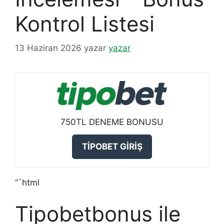
Kontrol Listesi
13 Haziran 2026
yazar
yazar
750TL DENEME BONUSU
TİPOBET GİRİŞ
“`html
Tipobetbonus ile