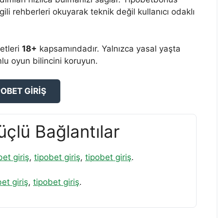
li rehberleri okuyarak teknik değil kullanıcı odaklı
etleri
18+
kapsamındadır. Yalnızca yasal yaşta
lu oyun bilincini koruyun.
POBET GİRİŞ
Güçlü Bağlantılar
bet giriş
,
tipobet giriş
,
tipobet giriş
.
et giriş
,
tipobet giriş
.