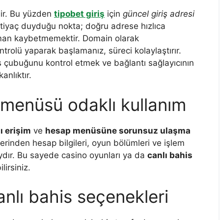
lir. Bu yüzden
tipobet giriş
için
güncel giriş adresi
ihtiyaç duyduğu nokta; doğru adrese hızlıca
man kaybetmemektir. Domain olarak
trolü yaparak başlamanız, süreci kolaylaştırır.
es çubuğunu kontrol etmek ve bağlantı sağlayıcının
anlıktır.
 menüsü odaklı kullanım
lı erişim
ve
hesap menüsüne sorunsuz ulaşma
rinden hesap bilgileri, oyun bölümleri ve işlem
ydır. Bu sayede casino oyunları ya da
canlı bahis
irsiniz.
anlı bahis seçenekleri