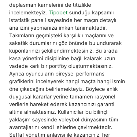
deplasman karnelerini de titizlikle
incelemekteyiz.
Tipobet
sunduğu kapsamlı
istatistik paneli sayesinde her maçın detaylı
analizini yapmanıza imkan tanımaktadır.
Takımların geçmişteki karşılıklı maçlarını ve
sakatlık durumlarını göz önünde bulundurarak
kuponlarınızı şekillendirmektesiniz. Bu arada
kasa yönetimi disiplinine bağlı kalarak uzun
vadede karlı bir portföy oluşturmaktasınız.
Ayrıca oyuncuların bireysel performans
grafiklerini inceleyerek hangi maçta hangi ismin
öne çıkacağını belirlemekteyiz. Böylece anlık
duygusal kararlar yerine tamamen rasyonel
verilerle hareket ederek kazancınızı garanti
altına almaktasınız. Kullanıcılar bu bilinçli
yaklaşım sayesinde voleybol dünyasının tüm
avantajlarını kendi lehlerine çevirmektedir.
Şeffaf yönetim anlayışı ile kazancınızı her