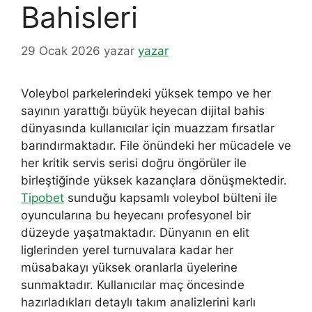
Bahisleri
29 Ocak 2026
yazar
yazar
Voleybol parkelerindeki yüksek tempo ve her
sayının yarattığı büyük heyecan dijital bahis
dünyasında kullanıcılar için muazzam fırsatlar
barındırmaktadır. File önündeki her mücadele ve
her kritik servis serisi doğru öngörüler ile
birleştiğinde yüksek kazançlara dönüşmektedir.
Tipobet
sunduğu kapsamlı voleybol bülteni ile
oyuncularına bu heyecanı profesyonel bir
düzeyde yaşatmaktadır. Dünyanın en elit
liglerinden yerel turnuvalara kadar her
müsabakayı yüksek oranlarla üyelerine
sunmaktadır. Kullanıcılar maç öncesinde
hazırladıkları detaylı takım analizlerini karlı