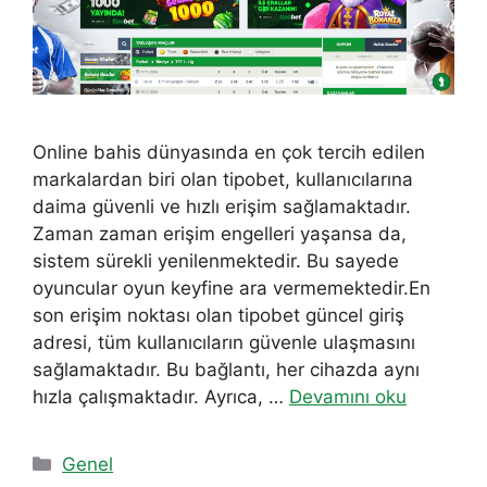
Online bahis dünyasında en çok tercih edilen
markalardan biri olan tipobet, kullanıcılarına
daima güvenli ve hızlı erişim sağlamaktadır.
Zaman zaman erişim engelleri yaşansa da,
sistem sürekli yenilenmektedir. Bu sayede
oyuncular oyun keyfine ara vermemektedir.En
son erişim noktası olan tipobet güncel giriş
adresi, tüm kullanıcıların güvenle ulaşmasını
sağlamaktadır. Bu bağlantı, her cihazda aynı
hızla çalışmaktadır. Ayrıca, …
Devamını oku
Kategoriler
Genel