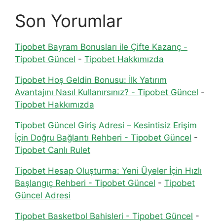
Son Yorumlar
Tipobet Bayram Bonusları ile Çifte Kazanç -
Tipobet Güncel
-
Tipobet Hakkımızda
Tipobet Hoş Geldin Bonusu: İlk Yatırım
Avantajını Nasıl Kullanırsınız? - Tipobet Güncel
-
Tipobet Hakkımızda
Tipobet Güncel Giriş Adresi – Kesintisiz Erişim
İçin Doğru Bağlantı Rehberi - Tipobet Güncel
-
Tipobet Canlı Rulet
Tipobet Hesap Oluşturma: Yeni Üyeler İçin Hızlı
Başlangıç Rehberi - Tipobet Güncel
-
Tipobet
Güncel Adresi
Tipobet Basketbol Bahisleri - Tipobet Güncel
-