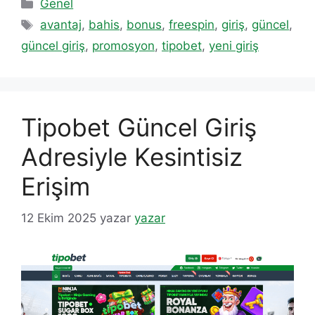
Kategoriler
Genel
Etiketler
avantaj
,
bahis
,
bonus
,
freespin
,
giriş
,
güncel
,
güncel giriş
,
promosyon
,
tipobet
,
yeni giriş
Tipobet Güncel Giriş
Adresiyle Kesintisiz
Erişim
12 Ekim 2025
yazar
yazar