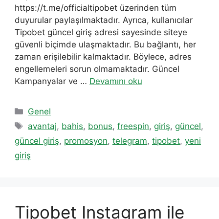
https://t.me/officialtipobet üzerinden tüm
duyurular paylaşılmaktadır. Ayrıca, kullanıcılar
Tipobet güncel giriş adresi sayesinde siteye
güvenli biçimde ulaşmaktadır. Bu bağlantı, her
zaman erişilebilir kalmaktadır. Böylece, adres
engellemeleri sorun olmamaktadır. Güncel
Kampanyalar ve …
Devamını oku
Kategoriler
Genel
Etiketler
avantaj
,
bahis
,
bonus
,
freespin
,
giriş
,
güncel
,
güncel giriş
,
promosyon
,
telegram
,
tipobet
,
yeni
giriş
Tipobet Instagram ile