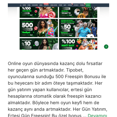
Online oyun dünyasında kazanç dolu fırsatlar
her geçen gün artmaktadır. Tipobet,
oyuncularına sunduğu 500 Freespin Bonusu ile
bu heyecanı bir adım öteye taşımaktadır. Her
gün yatırım yapan kullanıcılar, ertesi gün
hesaplarına otomatik olarak freespin kazancı
almaktadır. Böylece hem oyun keyfi hem de
kazanç aynı anda artmaktadır. Her Gün Yatırım,
Ertesi Gün Freespin! Bu özel bonus …
Devamını