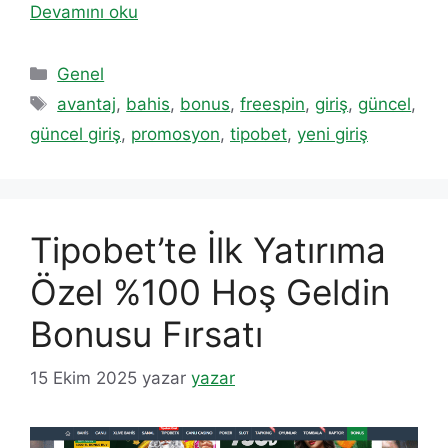
Devamını oku
Kategoriler
Genel
Etiketler
avantaj
,
bahis
,
bonus
,
freespin
,
giriş
,
güncel
,
güncel giriş
,
promosyon
,
tipobet
,
yeni giriş
Tipobet’te İlk Yatırıma
Özel %100 Hoş Geldin
Bonusu Fırsatı
15 Ekim 2025
yazar
yazar