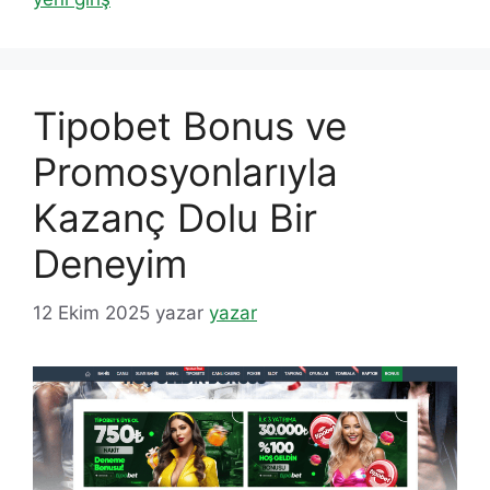
Tipobet Bonus ve
Promosyonlarıyla
Kazanç Dolu Bir
Deneyim
12 Ekim 2025
yazar
yazar