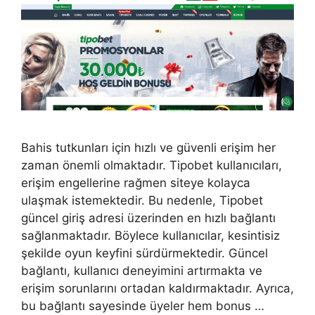
Bahis tutkunları için hızlı ve güvenli erişim her
zaman önemli olmaktadır. Tipobet kullanıcıları,
erişim engellerine rağmen siteye kolayca
ulaşmak istemektedir. Bu nedenle, Tipobet
güncel giriş adresi üzerinden en hızlı bağlantı
sağlanmaktadır. Böylece kullanıcılar, kesintisiz
şekilde oyun keyfini sürdürmektedir. Güncel
bağlantı, kullanıcı deneyimini artırmakta ve
erişim sorunlarını ortadan kaldırmaktadır. Ayrıca,
bu bağlantı sayesinde üyeler hem bonus …