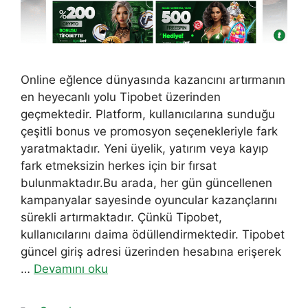
Online eğlence dünyasında kazancını artırmanın
en heyecanlı yolu Tipobet üzerinden
geçmektedir. Platform, kullanıcılarına sunduğu
çeşitli bonus ve promosyon seçenekleriyle fark
yaratmaktadır. Yeni üyelik, yatırım veya kayıp
fark etmeksizin herkes için bir fırsat
bulunmaktadır.Bu arada, her gün güncellenen
kampanyalar sayesinde oyuncular kazançlarını
sürekli artırmaktadır. Çünkü Tipobet,
kullanıcılarını daima ödüllendirmektedir. Tipobet
güncel giriş adresi üzerinden hesabına erişerek
…
Devamını oku