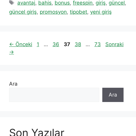
Etiketler
avantaj
,
bahis
,
bonus
,
freespin
,
giriş
,
güncel
,
güncel giriş
,
promosyon
,
tipobet
,
yeni giriş
Sayfa
Sayfa
Sayfa
Sayfa
Sayfa
←
Önceki
1
…
36
37
38
…
73
Sonraki
→
Ara
Ara
Son Yazılar