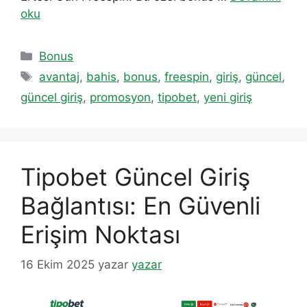
oku
Kategoriler
Bonus
Etiketler
avantaj
,
bahis
,
bonus
,
freespin
,
giriş
,
güncel
,
güncel giriş
,
promosyon
,
tipobet
,
yeni giriş
Tipobet Güncel Giriş
Bağlantısı: En Güvenli
Erişim Noktası
16 Ekim 2025
yazar
yazar