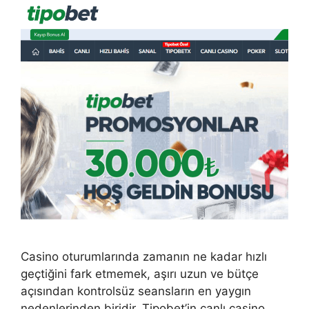
Casino oturumlarında zamanın ne kadar hızlı
geçtiğini fark etmemek, aşırı uzun ve bütçe
açısından kontrolsüz seansların en yaygın
nedenlerinden biridir. Tipobet’in canlı casino