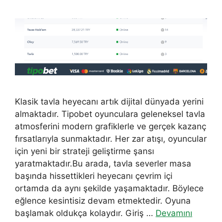
Klasik tavla heyecanı artık dijital dünyada yerini
almaktadır. Tipobet oyunculara geleneksel tavla
atmosferini modern grafiklerle ve gerçek kazanç
fırsatlarıyla sunmaktadır. Her zar atışı, oyuncular
için yeni bir strateji geliştirme şansı
yaratmaktadır.Bu arada, tavla severler masa
başında hissettikleri heyecanı çevrim içi
ortamda da aynı şekilde yaşamaktadır. Böylece
eğlence kesintisiz devam etmektedir. Oyuna
başlamak oldukça kolaydır. Giriş …
Devamını