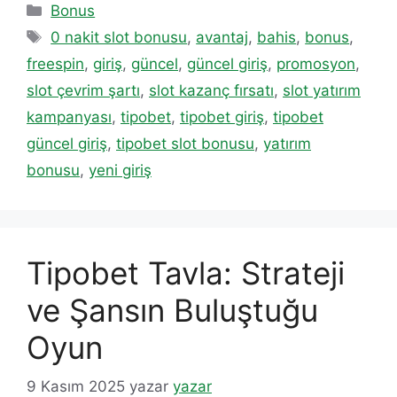
Kategoriler
Bonus
Etiketler
0 nakit slot bonusu
,
avantaj
,
bahis
,
bonus
,
freespin
,
giriş
,
güncel
,
güncel giriş
,
promosyon
,
slot çevrim şartı
,
slot kazanç fırsatı
,
slot yatırım
kampanyası
,
tipobet
,
tipobet giriş
,
tipobet
güncel giriş
,
tipobet slot bonusu
,
yatırım
bonusu
,
yeni giriş
Tipobet Tavla: Strateji
ve Şansın Buluştuğu
Oyun
9 Kasım 2025
yazar
yazar