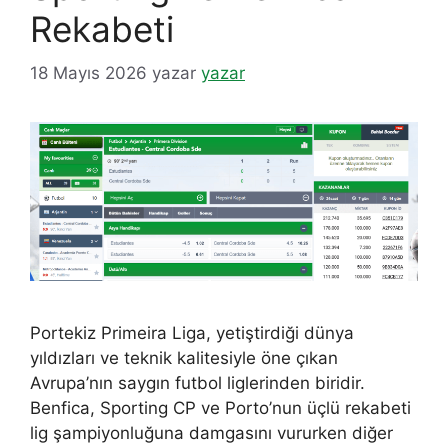
Rekabeti
18 Mayıs 2026
yazar
yazar
Portekiz Primeira Liga, yetiştirdiği dünya
yıldızları ve teknik kalitesiyle öne çıkan
Avrupa’nın saygın futbol liglerinden biridir.
Benfica, Sporting CP ve Porto’nun üçlü rekabeti
lig şampiyonluğuna damgasını vururken diğer