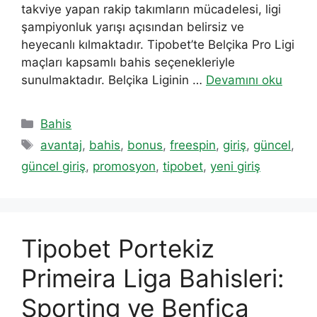
takviye yapan rakip takımların mücadelesi, ligi
şampiyonluk yarışı açısından belirsiz ve
heyecanlı kılmaktadır. Tipobet’te Belçika Pro Ligi
maçları kapsamlı bahis seçenekleriyle
sunulmaktadır. Belçika Liginin …
Devamını oku
Kategoriler
Bahis
Etiketler
avantaj
,
bahis
,
bonus
,
freespin
,
giriş
,
güncel
,
güncel giriş
,
promosyon
,
tipobet
,
yeni giriş
Tipobet Portekiz
Primeira Liga Bahisleri:
Sporting ve Benfica