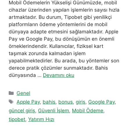
Mobil Ödemelerin Yükselişi Günümüzde, mobil
cihazlar üzerinden yapılan işlemlerin sayısı hızla
artmaktadır. Bu durum, Tipobet gibi yenilikçi
platformların ödeme yöntemlerini de mobil
dünyaya adapte etmesini sağlamaktadır. Apple
Pay ve Google Pay, bu dönüşümün en önemli
örneklerindendir. Kullanıcılar, fiziksel kart
taşımak zorunda kalmadan işlem
yapabilmektedirler. Bu arada, bu yöntemler son
derece pratik çözümler sunmaktadır. Bahis
dünyasında …
Devamını oku
Kategoriler
Genel
Etiketler
Apple Pay
,
bahis
,
bonus
,
giriş
,
Google Pay
,
güncel giriş
,
Güvenli İşlem
,
Mobil Ödeme
,
tipobet
,
Yatırım Hızı