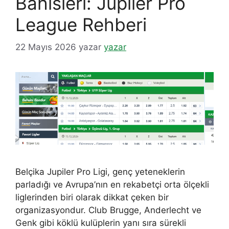
Bahisleri: Jupiler Pro
League Rehberi
22 Mayıs 2026
yazar
yazar
Belçika Jupiler Pro Ligi, genç yeteneklerin
parladığı ve Avrupa’nın en rekabetçi orta ölçekli
liglerinden biri olarak dikkat çeken bir
organizasyondur. Club Brugge, Anderlecht ve
Genk gibi köklü kulüplerin yanı sıra sürekli