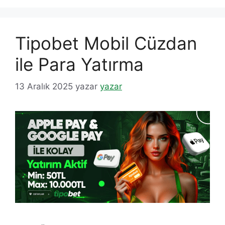
Tipobet Mobil Cüzdan
ile Para Yatırma
13 Aralık 2025
yazar
yazar