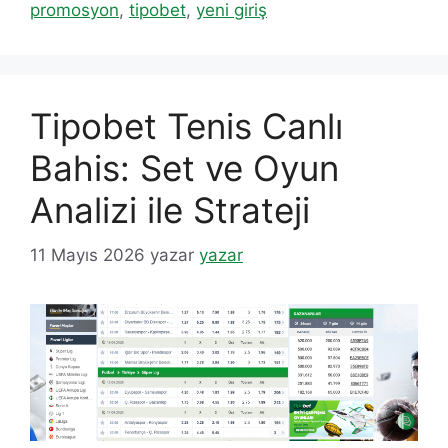
promosyon
,
tipobet
,
yeni giriş
Tipobet Tenis Canlı
Bahis: Set ve Oyun
Analizi ile Strateji
11 Mayıs 2026
yazar
yazar