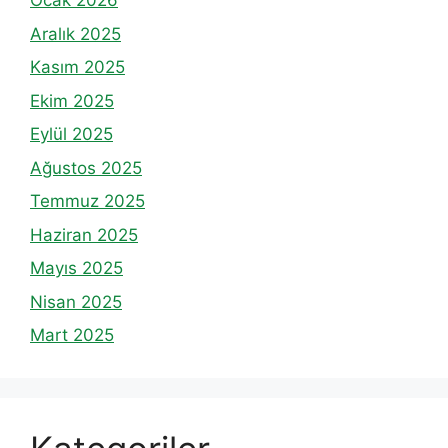
Ocak 2026
Aralık 2025
Kasım 2025
Ekim 2025
Eylül 2025
Ağustos 2025
Temmuz 2025
Haziran 2025
Mayıs 2025
Nisan 2025
Mart 2025