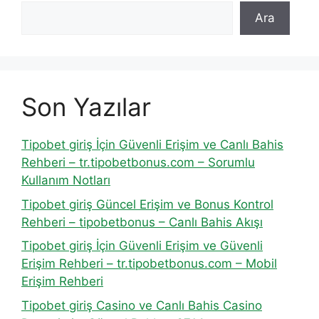
Ara
Son Yazılar
Tipobet giriş İçin Güvenli Erişim ve Canlı Bahis
Rehberi – tr.tipobetbonus.com – Sorumlu
Kullanım Notları
Tipobet giriş Güncel Erişim ve Bonus Kontrol
Rehberi – tipobetbonus – Canlı Bahis Akışı
Tipobet giriş İçin Güvenli Erişim ve Güvenli
Erişim Rehberi – tr.tipobetbonus.com – Mobil
Erişim Rehberi
Tipobet giriş Casino ve Canlı Bahis Casino