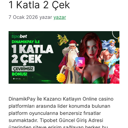
1 Katla 2 Çek
7 Ocak 2026
yazar
yazar
DinamikPay İle Kazancı Katlayın Online casino
platformları arasında lider konumda bulunan
platform oyuncularına benzersiz fırsatlar
sunmaktadır. Tipobet Güncel Giriş Adresi
üzerinden siteye erişim sağlayan herkes bu