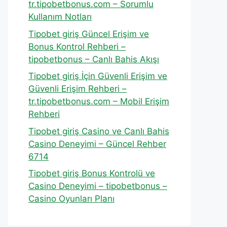
tr.tipobetbonus.com – Sorumlu
Kullanım Notları
Tipobet giriş Güncel Erişim ve
Bonus Kontrol Rehberi –
tipobetbonus – Canlı Bahis Akışı
Tipobet giriş İçin Güvenli Erişim ve
Güvenli Erişim Rehberi –
tr.tipobetbonus.com – Mobil Erişim
Rehberi
Tipobet giriş Casino ve Canlı Bahis
Casino Deneyimi – Güncel Rehber
6714
Tipobet giriş Bonus Kontrolü ve
Casino Deneyimi – tipobetbonus –
Casino Oyunları Planı