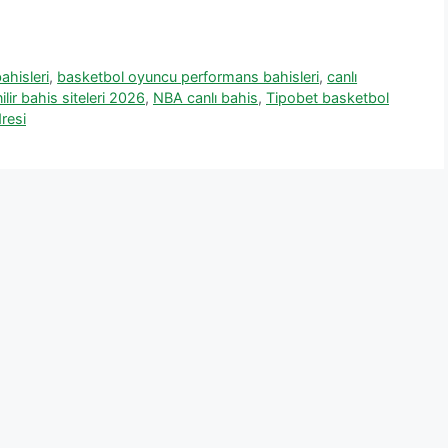
ahisleri
,
basketbol oyuncu performans bahisleri
,
canlı
lir bahis siteleri 2026
,
NBA canlı bahis
,
Tipobet basketbol
resi