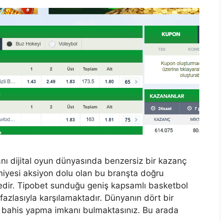
anı dijital oyun dünyasında benzersiz bir kazanç
aniyesi aksiyon dolu olan bu branşta doğru
edir. Tipobet sunduğu geniş kapsamlı basketbol
 fazlasıyla karşılamaktadır. Dünyanın dört bir
a bahis yapma imkanı bulmaktasınız. Bu arada