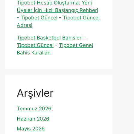
Tipobet Hesap Oluşturma: Yeni
Üyeler İçin Hızlı Başlangıç Rehberi
- Tipobet Güncel
-
Tipobet Güncel
Adresi
Tipobet Basketbol Bahisleri -
Tipobet Güncel
-
Tipobet Genel
Bahis Kuralları
Arşivler
Temmuz 2026
Haziran 2026
Mayıs 2026