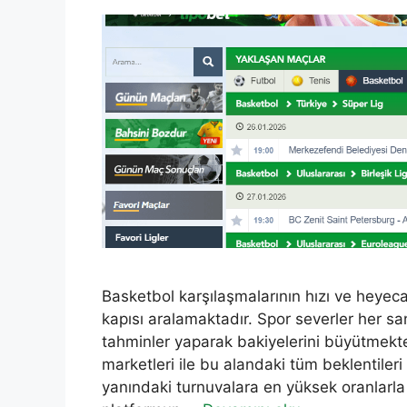
Basketbol karşılaşmalarının hızı ve heyec
kapısı aralamaktadır. Spor severler her s
tahminler yaparak bakiyelerini büyütmekt
marketleri ile bu alandaki tüm beklentileri
yanındaki turnuvalara en yüksek oranlarl