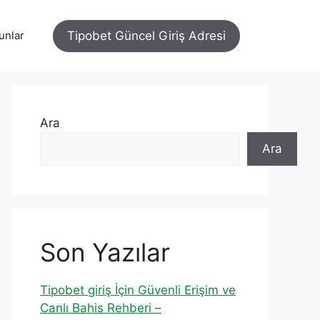
Tipobet Güncel Giriş Adresi
unlar
Ara
Ara
Son Yazılar
Tipobet giriş İçin Güvenli Erişim ve
Canlı Bahis Rehberi –