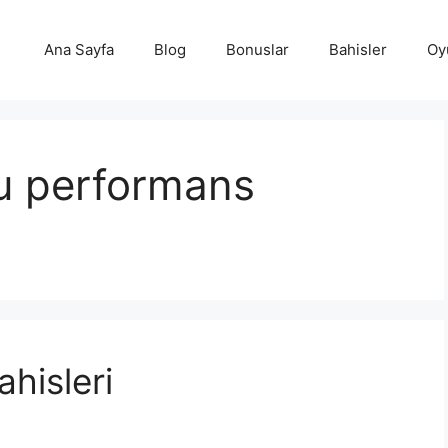
Ana Sayfa
Blog
Bonuslar
Bahisler
Oy
u performans
hisleri