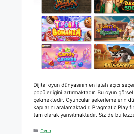
Dijital oyun dünyasının en iştah açıcı se
popülerliğini artırmaktadır. Bu oyun görsel
çekmektedir. Oyuncular şekerlemelerin d
kapılarını aralamaktadır. Pragmatic Play f
tam olarak yansıtmaktadır. Siz de bu lezz
Kategoriler
Oyun