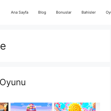
Ana Sayfa
Blog
Bonuslar
Bahisler
Oy
e
 Oyunu