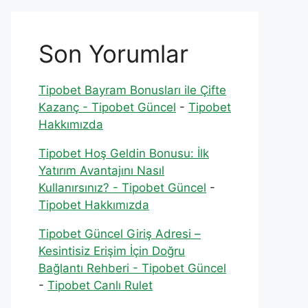
Son Yorumlar
Tipobet Bayram Bonusları ile Çifte
Kazanç - Tipobet Güncel
-
Tipobet
Hakkımızda
Tipobet Hoş Geldin Bonusu: İlk
Yatırım Avantajını Nasıl
Kullanırsınız? - Tipobet Güncel
-
Tipobet Hakkımızda
Tipobet Güncel Giriş Adresi –
Kesintisiz Erişim İçin Doğru
Bağlantı Rehberi - Tipobet Güncel
-
Tipobet Canlı Rulet