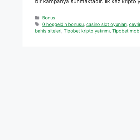
bir kampanya sunmaktadır. İlk kez kripto 
Kategoriler
Bonus
Etiketler
0 hoşgeldin bonusu
,
casino slot oyunları
,
çevr
bahis siteleri
,
Tipobet kripto yatırımı
,
Tipobet mobil