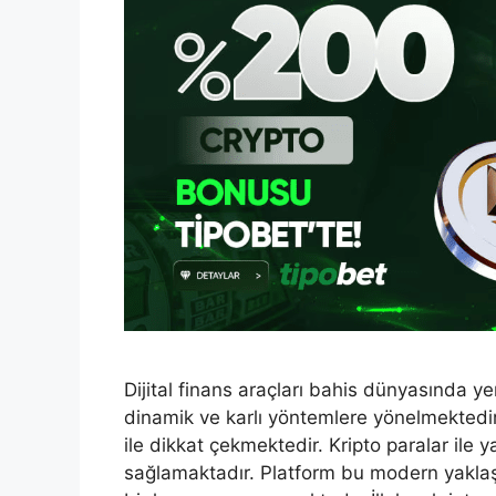
Dijital finans araçları bahis dünyasında ye
dinamik ve karlı yöntemlere yönelmektedi
ile dikkat çekmektedir. Kripto paralar ile
sağlamaktadır. Platform bu modern yakl