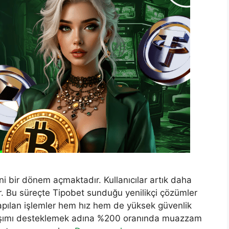
ni bir dönem açmaktadır. Kullanıcılar artık daha
r. Bu süreçte Tipobet sunduğu yenilikçi çözümler
 yapılan işlemler hem hız hem de yüksek güvenlik
aşımı desteklemek adına %200 oranında muazzam