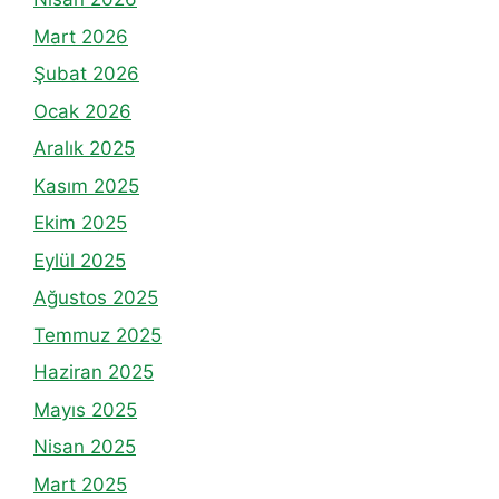
Mart 2026
Şubat 2026
Ocak 2026
Aralık 2025
Kasım 2025
Ekim 2025
Eylül 2025
Ağustos 2025
Temmuz 2025
Haziran 2025
Mayıs 2025
Nisan 2025
Mart 2025