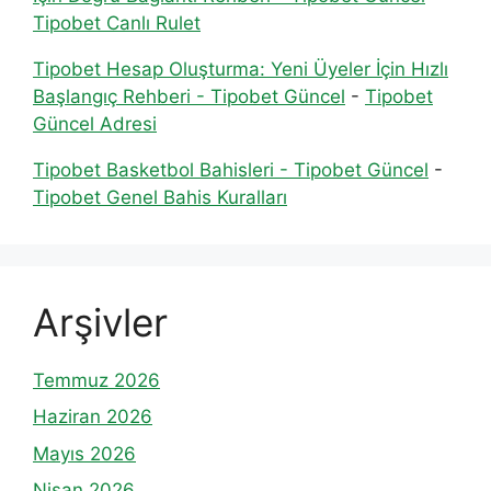
Tipobet Canlı Rulet
Tipobet Hesap Oluşturma: Yeni Üyeler İçin Hızlı
Başlangıç Rehberi - Tipobet Güncel
-
Tipobet
Güncel Adresi
Tipobet Basketbol Bahisleri - Tipobet Güncel
-
Tipobet Genel Bahis Kuralları
Arşivler
Temmuz 2026
Haziran 2026
Mayıs 2026
Nisan 2026