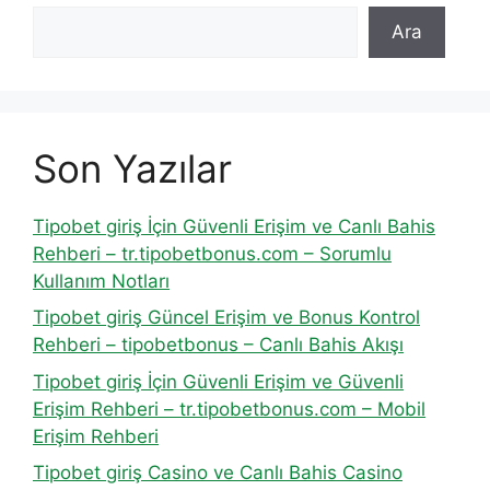
Ara
Son Yazılar
Tipobet giriş İçin Güvenli Erişim ve Canlı Bahis
Rehberi – tr.tipobetbonus.com – Sorumlu
Kullanım Notları
Tipobet giriş Güncel Erişim ve Bonus Kontrol
Rehberi – tipobetbonus – Canlı Bahis Akışı
Tipobet giriş İçin Güvenli Erişim ve Güvenli
Erişim Rehberi – tr.tipobetbonus.com – Mobil
Erişim Rehberi
Tipobet giriş Casino ve Canlı Bahis Casino