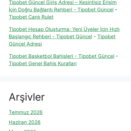
Tipobet Güncel Giriş Adresi – Kesintisiz Erişim
İçin Doğru Bağlantı Rehberi - Tipobet Güncel
-
Tipobet Canlı Rulet
Tipobet Hesap Oluşturma: Yeni Üyeler İçin Hızlı
Başlangıç Rehberi - Tipobet Güncel
-
Tipobet
Güncel Adresi
Tipobet Basketbol Bahisleri - Tipobet Güncel
-
Tipobet Genel Bahis Kuralları
Arşivler
Temmuz 2026
Haziran 2026