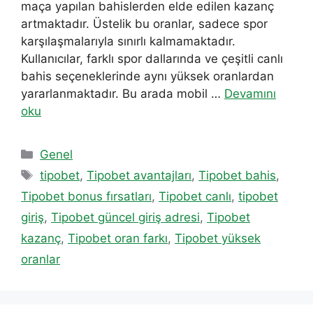
maça yapılan bahislerden elde edilen kazanç
artmaktadır. Üstelik bu oranlar, sadece spor
karşılaşmalarıyla sınırlı kalmamaktadır.
Kullanıcılar, farklı spor dallarında ve çeşitli canlı
bahis seçeneklerinde aynı yüksek oranlardan
yararlanmaktadır. Bu arada mobil …
Devamını
oku
Kategoriler
Genel
Etiketler
tipobet
,
Tipobet avantajları
,
Tipobet bahis
,
Tipobet bonus fırsatları
,
Tipobet canlı
,
tipobet
giriş
,
Tipobet güncel giriş adresi
,
Tipobet
kazanç
,
Tipobet oran farkı
,
Tipobet yüksek
oranlar