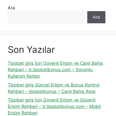
Ara
Ara
Son Yazılar
Tipobet giriş İçin Güvenli Erişim ve Canlı Bahis
Rehberi – tr.tipobetbonus.com – Sorumlu
Kullanım Notları
Tipobet giriş Güncel Erişim ve Bonus Kontrol
Rehberi – tipobetbonus – Canlı Bahis Akışı
Tipobet giriş İçin Güvenli Erişim ve Güvenli
Erişim Rehberi – tr.tipobetbonus.com – Mobil
Erişim Rehberi