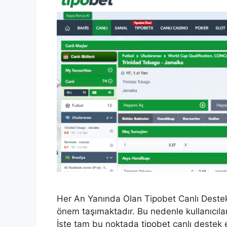
Her An Yanında Olan Tipobet Canlı Destek
önem taşımaktadır. Bu nedenle kullanıcılar
İşte tam bu noktada tipobet canlı destek ek