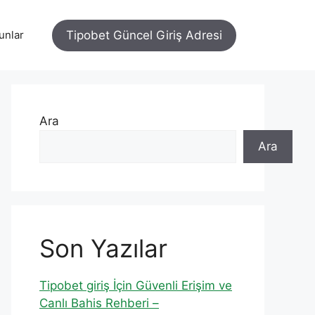
Tipobet Güncel Giriş Adresi
unlar
Ara
Ara
Son Yazılar
Tipobet giriş İçin Güvenli Erişim ve
Canlı Bahis Rehberi –