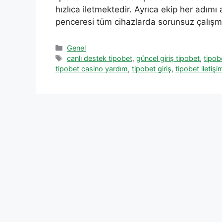
hızlıca iletmektedir. Ayrıca ekip her adım
penceresi tüm cihazlarda sorunsuz çalış
Kategoriler
Genel
Etiketler
canlı destek tipobet
,
güncel giriş tipobet
,
tipob
tipobet casino yardım
,
tipobet giriş
,
tipobet iletişi