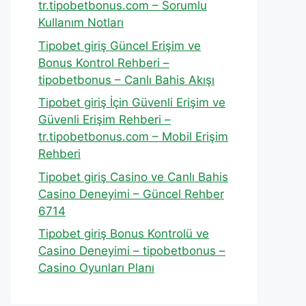
tr.tipobetbonus.com – Sorumlu
Kullanım Notları
Tipobet giriş Güncel Erişim ve
Bonus Kontrol Rehberi –
tipobetbonus – Canlı Bahis Akışı
Tipobet giriş İçin Güvenli Erişim ve
Güvenli Erişim Rehberi –
tr.tipobetbonus.com – Mobil Erişim
Rehberi
Tipobet giriş Casino ve Canlı Bahis
Casino Deneyimi – Güncel Rehber
6714
Tipobet giriş Bonus Kontrolü ve
Casino Deneyimi – tipobetbonus –
Casino Oyunları Planı