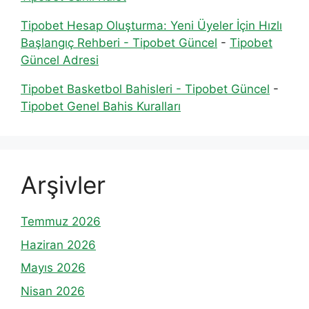
Tipobet Hesap Oluşturma: Yeni Üyeler İçin Hızlı
Başlangıç Rehberi - Tipobet Güncel
-
Tipobet
Güncel Adresi
Tipobet Basketbol Bahisleri - Tipobet Güncel
-
Tipobet Genel Bahis Kuralları
Arşivler
Temmuz 2026
Haziran 2026
Mayıs 2026
Nisan 2026