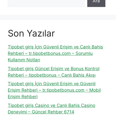
Ara
Son Yazılar
Tipobet giriş İçin Güvenli Erişim ve Canlı Bahis
Rehberi – tr.tipobetbonus.com – Sorumlu
Kullanım Notları
Tipobet giriş Güncel Erişim ve Bonus Kontrol
Rehberi – tipobetbonus – Canlı Bahis Akışı
Tipobet giriş İçin Güvenli Erişim ve Güvenli
Erişim Rehberi – tr.tipobetbonus.com – Mobil
Erişim Rehberi
Tipobet giriş Casino ve Canlı Bahis Casino
Deneyimi – Güncel Rehber 6714