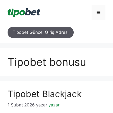
İçeriğe
atla
Menü
Tipobet Güncel Giriş Adresi
Tipobet bonusu
Tipobet Blackjack
1 Şubat 2026
yazar
yazar