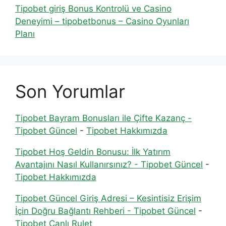
Tipobet giriş Bonus Kontrolü ve Casino
Deneyimi – tipobetbonus – Casino Oyunları
Planı
Son Yorumlar
Tipobet Bayram Bonusları ile Çifte Kazanç -
Tipobet Güncel
-
Tipobet Hakkımızda
Tipobet Hoş Geldin Bonusu: İlk Yatırım
Avantajını Nasıl Kullanırsınız? - Tipobet Güncel
-
Tipobet Hakkımızda
Tipobet Güncel Giriş Adresi – Kesintisiz Erişim
İçin Doğru Bağlantı Rehberi - Tipobet Güncel
-
Tipobet Canlı Rulet