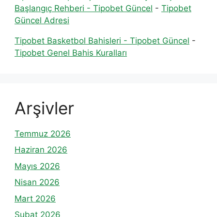
Başlangıç Rehberi - Tipobet Güncel
-
Tipobet
Güncel Adresi
Tipobet Basketbol Bahisleri - Tipobet Güncel
-
Tipobet Genel Bahis Kuralları
Arşivler
Temmuz 2026
Haziran 2026
Mayıs 2026
Nisan 2026
Mart 2026
Şubat 2026