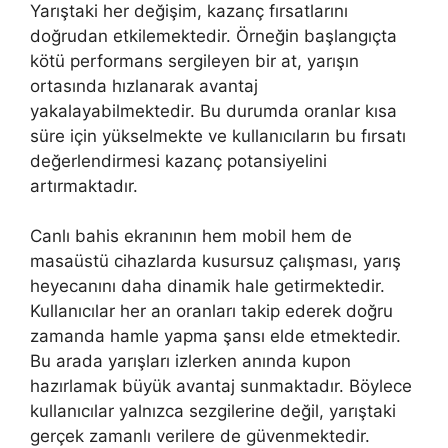
Yarıştaki her değişim, kazanç fırsatlarını
doğrudan etkilemektedir. Örneğin başlangıçta
kötü performans sergileyen bir at, yarışın
ortasında hızlanarak avantaj
yakalayabilmektedir. Bu durumda oranlar kısa
süre için yükselmekte ve kullanıcıların bu fırsatı
değerlendirmesi kazanç potansiyelini
artırmaktadır.
Canlı bahis ekranının hem mobil hem de
masaüstü cihazlarda kusursuz çalışması, yarış
heyecanını daha dinamik hale getirmektedir.
Kullanıcılar her an oranları takip ederek doğru
zamanda hamle yapma şansı elde etmektedir.
Bu arada yarışları izlerken anında kupon
hazırlamak büyük avantaj sunmaktadır. Böylece
kullanıcılar yalnızca sezgilerine değil, yarıştaki
gerçek zamanlı verilere de güvenmektedir.