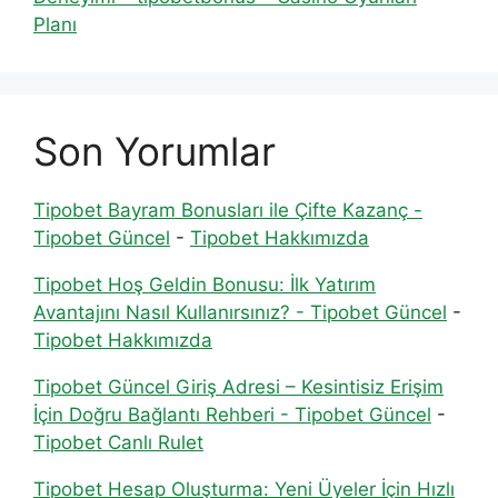
Planı
Son Yorumlar
Tipobet Bayram Bonusları ile Çifte Kazanç -
Tipobet Güncel
-
Tipobet Hakkımızda
Tipobet Hoş Geldin Bonusu: İlk Yatırım
Avantajını Nasıl Kullanırsınız? - Tipobet Güncel
-
Tipobet Hakkımızda
Tipobet Güncel Giriş Adresi – Kesintisiz Erişim
İçin Doğru Bağlantı Rehberi - Tipobet Güncel
-
Tipobet Canlı Rulet
Tipobet Hesap Oluşturma: Yeni Üyeler İçin Hızlı