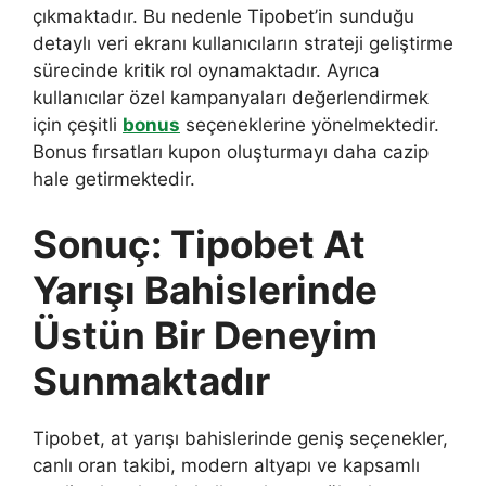
çıkmaktadır. Bu nedenle Tipobet’in sunduğu
detaylı veri ekranı kullanıcıların strateji geliştirme
sürecinde kritik rol oynamaktadır. Ayrıca
kullanıcılar özel kampanyaları değerlendirmek
için çeşitli
bonus
seçeneklerine yönelmektedir.
Bonus fırsatları kupon oluşturmayı daha cazip
hale getirmektedir.
Sonuç: Tipobet At
Yarışı Bahislerinde
Üstün Bir Deneyim
Sunmaktadır
Tipobet, at yarışı bahislerinde geniş seçenekler,
canlı oran takibi, modern altyapı ve kapsamlı