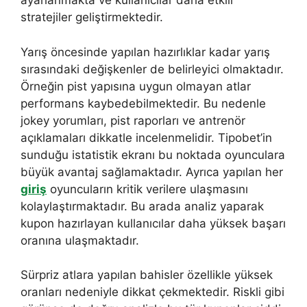
ayarlanmakta ve kullanıcılar daha etkili
stratejiler geliştirmektedir.
Yarış öncesinde yapılan hazırlıklar kadar yarış
sırasındaki değişkenler de belirleyici olmaktadır.
Örneğin pist yapısına uygun olmayan atlar
performans kaybedebilmektedir. Bu nedenle
jokey yorumları, pist raporları ve antrenör
açıklamaları dikkatle incelenmelidir. Tipobet’in
sunduğu istatistik ekranı bu noktada oyunculara
büyük avantaj sağlamaktadır. Ayrıca yapılan her
giriş
oyuncuların kritik verilere ulaşmasını
kolaylaştırmaktadır. Bu arada analiz yaparak
kupon hazırlayan kullanıcılar daha yüksek başarı
oranına ulaşmaktadır.
Sürpriz atlara yapılan bahisler özellikle yüksek
oranları nedeniyle dikkat çekmektedir. Riskli gibi