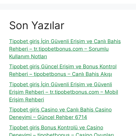
Son Yazılar
Tipobet giriş İçin Güvenli Erişim ve Canlı Bahis
Rehberi – tr.tipobetbonus.com – Sorumlu
Kullanım Notları
Tipobet giriş Güncel Erişim ve Bonus Kontrol
Rehberi – tipobetbonus – Canlı Bahis Akışı
Tipobet giriş İçin Güvenli Erişim ve Güvenli
Erişim Rehberi – tr.tipobetbonus.com – Mobil
Erişim Rehberi
Tipobet giriş Casino ve Canlı Bahis Casino
Deneyimi – Güncel Rehber 6714
Tipobet giriş Bonus Kontrolü ve Casino
Deneyimi – tipobetbonus – Casino Oyunları