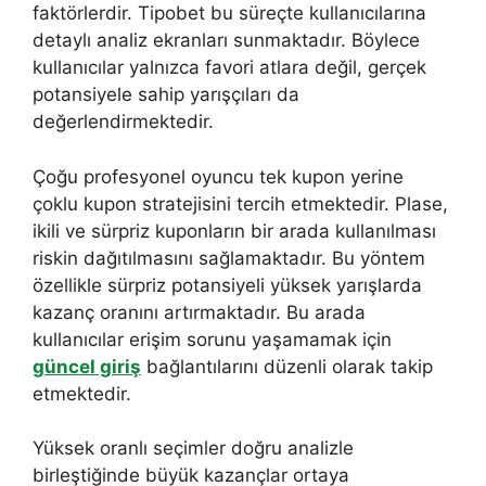
faktörlerdir. Tipobet bu süreçte kullanıcılarına
detaylı analiz ekranları sunmaktadır. Böylece
kullanıcılar yalnızca favori atlara değil, gerçek
potansiyele sahip yarışçıları da
değerlendirmektedir.
Çoğu profesyonel oyuncu tek kupon yerine
çoklu kupon stratejisini tercih etmektedir. Plase,
ikili ve sürpriz kuponların bir arada kullanılması
riskin dağıtılmasını sağlamaktadır. Bu yöntem
özellikle sürpriz potansiyeli yüksek yarışlarda
kazanç oranını artırmaktadır. Bu arada
kullanıcılar erişim sorunu yaşamamak için
güncel giriş
bağlantılarını düzenli olarak takip
etmektedir.
Yüksek oranlı seçimler doğru analizle
birleştiğinde büyük kazançlar ortaya