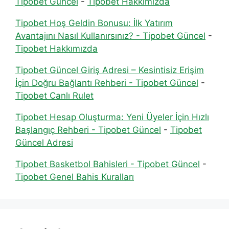
Tipobet Güncel
-
Tipobet Hakkımızda
Tipobet Hoş Geldin Bonusu: İlk Yatırım
Avantajını Nasıl Kullanırsınız? - Tipobet Güncel
-
Tipobet Hakkımızda
Tipobet Güncel Giriş Adresi – Kesintisiz Erişim
İçin Doğru Bağlantı Rehberi - Tipobet Güncel
-
Tipobet Canlı Rulet
Tipobet Hesap Oluşturma: Yeni Üyeler İçin Hızlı
Başlangıç Rehberi - Tipobet Güncel
-
Tipobet
Güncel Adresi
Tipobet Basketbol Bahisleri - Tipobet Güncel
-
Tipobet Genel Bahis Kuralları