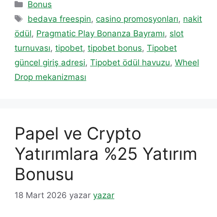
Kategoriler
Bonus
Etiketler
bedava freespin
,
casino promosyonları
,
nakit
ödül
,
Pragmatic Play Bonanza Bayramı
,
slot
turnuvası
,
tipobet
,
tipobet bonus
,
Tipobet
güncel giriş adresi
,
Tipobet ödül havuzu
,
Wheel
Drop mekanizması
Papel ve Crypto
Yatırımlara %25 Yatırım
Bonusu
18 Mart 2026
yazar
yazar