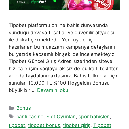
Tipobet platformu online bahis dünyasında
sunduğu devasa fırsatlar ve güvenilir altyapısı
ile dikkat çekmektedir. Yeni üyeler için
hazırlanan bu muazzam kampanya detaylarını
bu yazıda kapsamlı bir şekilde incelemekteyiz.
Tipobet Güncel Giriş Adresi üzerinden siteye
hızlıca erişim sağlayarak siz de bu karlı tekliften
anında faydalanmaktasınız. Bahis tutkunları için
sunulan 10.000 TL %100 Hoşgeldin Bonusu
büyük bir …
Devamını oku
Kategoriler
Bonus
Etiketler
canlı casino
,
Slot Oyunları
,
spor bahisleri
,
tipobet
,
tipobet bonus
,
tipobet giriş
,
Tipobet