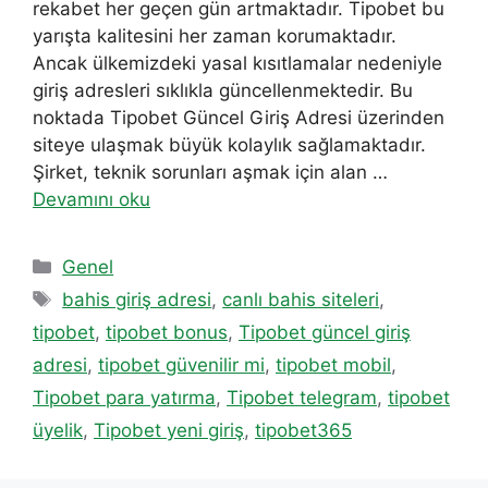
rekabet her geçen gün artmaktadır. Tipobet bu
yarışta kalitesini her zaman korumaktadır.
Ancak ülkemizdeki yasal kısıtlamalar nedeniyle
giriş adresleri sıklıkla güncellenmektedir. Bu
noktada Tipobet Güncel Giriş Adresi üzerinden
siteye ulaşmak büyük kolaylık sağlamaktadır.
Şirket, teknik sorunları aşmak için alan …
Devamını oku
Kategoriler
Genel
Etiketler
bahis giriş adresi
,
canlı bahis siteleri
,
tipobet
,
tipobet bonus
,
Tipobet güncel giriş
adresi
,
tipobet güvenilir mi
,
tipobet mobil
,
Tipobet para yatırma
,
Tipobet telegram
,
tipobet
üyelik
,
Tipobet yeni giriş
,
tipobet365