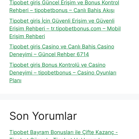
Tipobet giriş Güncel Erişim ve Bonus Kontrol
Rehberi – tipobetbonus – Canlı Bahis Akışı
Tipobet giriş İçin Güvenli Erişim ve Güvenli
Erişim Rehberi – tr.tipobetbonus.com – Mobil
Erişim Rehberi
Tipobet giriş Casino ve Canlı Bahis Casino
Deneyimi – Güncel Rehber 6714
Tipobet giriş Bonus Kontrolü ve Casino
Deneyimi – tipobetbonus – Casino Oyunları
Planı
Son Yorumlar
Tipobet Bayram Bonusları ile Çifte Kazanç -