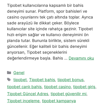
Tipobet kullanıcılarına kapsamlı bir bahis
deneyimi sunar. Platform, spor bahisleri ve
casino oyunlarını tek çatı altında toplar. Ayrıca
sade arayüzü ile dikkat çeker. Böylece
kullanıcılar site içinde rahatça gezinir. Tipobet
hızlı erişim sağlar ve kullanıcı deneyimini ön
planda tutar. Bununla birlikte, sistem sürekli
güncellenir. Eğer kaliteli bir bahis deneyimi
arıyorsan, Tipobet seçeneklerini
değerlendirmeye başla. Bahis …
Devamını oku
Kategoriler
Genel
Etiketler
tipobet
,
Tipobet bahis
,
tipobet bonus
,
tipobet canlı bahis
,
tipobet casino
,
tipobet giriş
,
Tipobet Güncel Adres
,
tipobet güvenilir mi
,
Tipobet inceleme
,
tipobet kampanya