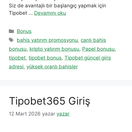
Siz de avantajlı bir başlangıç yapmak için
Tipobet …
Devamını oku
Kategoriler
Bonus
Etiketler
bahis yatırım promosyonu
,
canlı bahis
bonusu
,
kripto yatırım bonusu
,
Papel bonusu
,
tipobet
,
tipobet bonus
,
Tipobet güncel giriş
adresi
,
yüksek oranlı bahisler
Tipobet365 Giriş
12 Mart 2026
yazar
yazar