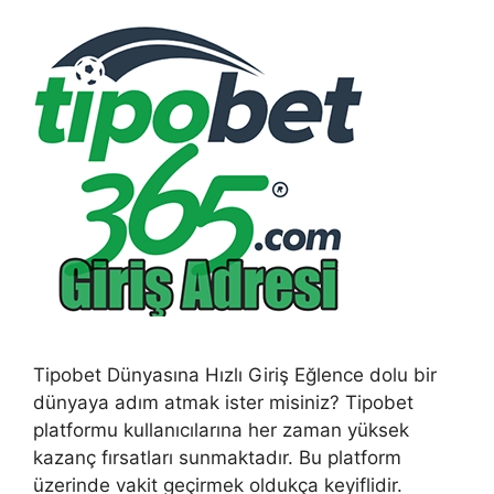
Tipobet Dünyasına Hızlı Giriş Eğlence dolu bir
dünyaya adım atmak ister misiniz? Tipobet
platformu kullanıcılarına her zaman yüksek
kazanç fırsatları sunmaktadır. Bu platform
üzerinde vakit geçirmek oldukça keyiflidir.