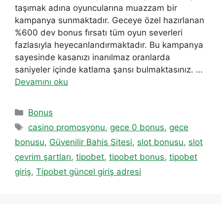
taşımak adına oyuncularına muazzam bir
kampanya sunmaktadır. Geceye özel hazırlanan
%600 dev bonus fırsatı tüm oyun severleri
fazlasıyla heyecanlandırmaktadır. Bu kampanya
sayesinde kasanızı inanılmaz oranlarda
saniyeler içinde katlama şansı bulmaktasınız. …
Devamını oku
Kategoriler
Bonus
Etiketler
casino promosyonu
,
gece 0 bonus
,
gece
bonusu
,
Güvenilir Bahis Sitesi
,
slot bonusu
,
slot
çevrim şartları
,
tipobet
,
tipobet bonus
,
tipobet
giriş
,
Tipobet güncel giriş adresi