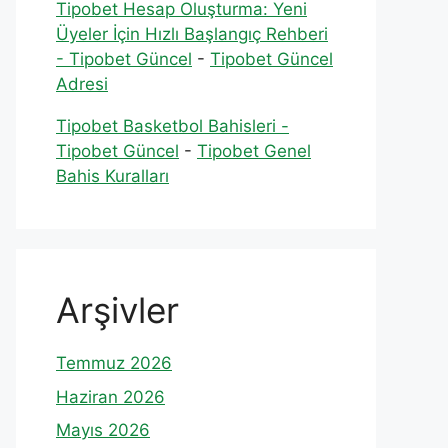
Tipobet Hesap Oluşturma: Yeni
Üyeler İçin Hızlı Başlangıç Rehberi
- Tipobet Güncel
-
Tipobet Güncel
Adresi
Tipobet Basketbol Bahisleri -
Tipobet Güncel
-
Tipobet Genel
Bahis Kuralları
Arşivler
Temmuz 2026
Haziran 2026
Mayıs 2026