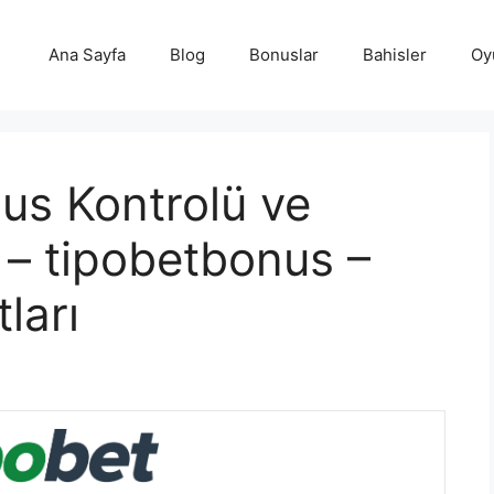
Ana Sayfa
Blog
Bonuslar
Bahisler
Oy
nus Kontrolü ve
– tipobetbonus –
ları