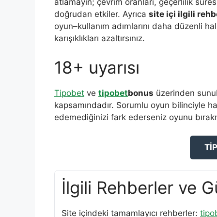
atlamayın; çevrim oranları, geçerlilik sür
doğrudan etkiler. Ayrıca
site içi ilgili r
oyun–kullanım adımlarını daha düzenli ha
karışıklıkları azaltırsınız.
18+ uyarısı
Tipobet
ve
tipobet
bonus
üzerinden sunul
kapsamındadır. Sorumlu oyun bilinciyle har
edemediğinizi fark ederseniz oyunu bıra
Tİ
İlgili Rehberler ve 
Site içindeki tamamlayıcı rehberler:
tipo