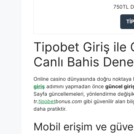
750TL 
Tİ
Tipobet Giriş ile
Canlı Bahis Deney
Online casino dünyasında doğru noktaya hı
giriş
adımını yapmadan önce
güncel giri
Sayfa güncellemeleri, yönlendirme değişiklik
tr.
tipobet
bonus.com
gibi güvenilir alan bil
daha pratiktir.
Mobil erişim ve güven