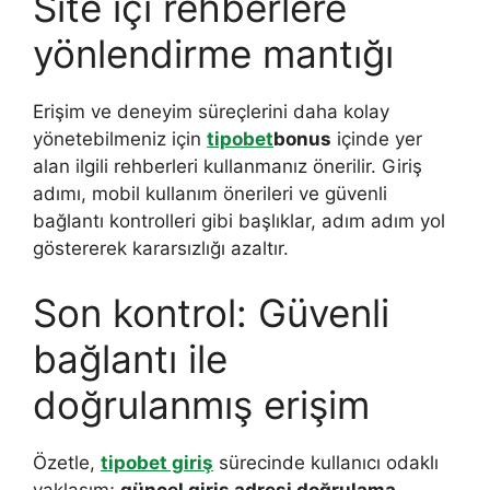
Site içi rehberlere
yönlendirme mantığı
Erişim ve deneyim süreçlerini daha kolay
yönetebilmeniz için
tipobet
bonus
içinde yer
alan ilgili rehberleri kullanmanız önerilir. Giriş
adımı, mobil kullanım önerileri ve güvenli
bağlantı kontrolleri gibi başlıklar, adım adım yol
göstererek kararsızlığı azaltır.
Son kontrol: Güvenli
bağlantı ile
doğrulanmış erişim
Özetle,
tipobet giriş
sürecinde kullanıcı odaklı