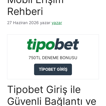
Rehberi
27 Haziran 2026
yazar
yazar
750TL DENEME BONUSU
TİPOBET GİRİŞ
Tipobet Giriş ile
Güvenli Bağlantı ve