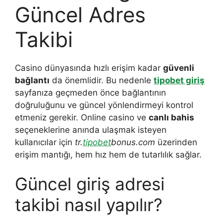
Güncel Adres
Takibi
Casino dünyasında hızlı erişim kadar
güvenli
bağlantı
da önemlidir. Bu nedenle
tipobet giriş
sayfanıza geçmeden önce bağlantının
doğruluğunu ve güncel yönlendirmeyi kontrol
etmeniz gerekir. Online casino ve
canlı bahis
seçeneklerine anında ulaşmak isteyen
kullanıcılar için
tr.
tipobet
bonus.com
üzerinden
erişim mantığı, hem hız hem de tutarlılık sağlar.
Güncel giriş adresi
takibi nasıl yapılır?