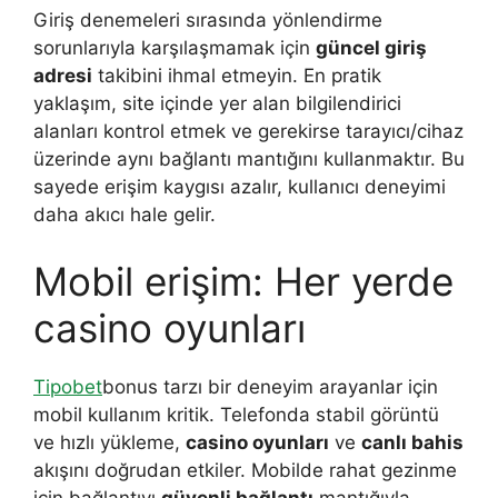
Giriş denemeleri sırasında yönlendirme
sorunlarıyla karşılaşmamak için
güncel giriş
adresi
takibini ihmal etmeyin. En pratik
yaklaşım, site içinde yer alan bilgilendirici
alanları kontrol etmek ve gerekirse tarayıcı/cihaz
üzerinde aynı bağlantı mantığını kullanmaktır. Bu
sayede erişim kaygısı azalır, kullanıcı deneyimi
daha akıcı hale gelir.
Mobil erişim: Her yerde
casino oyunları
Tipobet
bonus tarzı bir deneyim arayanlar için
mobil kullanım kritik. Telefonda stabil görüntü
ve hızlı yükleme,
casino oyunları
ve
canlı bahis
akışını doğrudan etkiler. Mobilde rahat gezinme
için bağlantıyı
güvenli bağlantı
mantığıyla