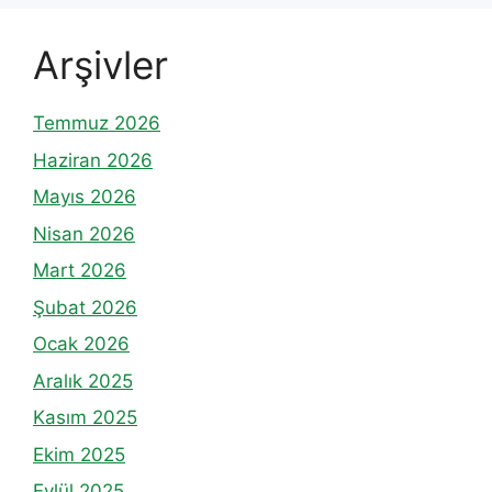
Arşivler
Temmuz 2026
Haziran 2026
Mayıs 2026
Nisan 2026
Mart 2026
Şubat 2026
Ocak 2026
Aralık 2025
Kasım 2025
Ekim 2025
Eylül 2025