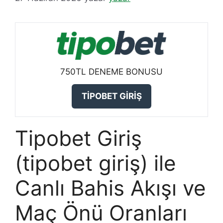
750TL DENEME BONUSU
TİPOBET GİRİŞ
Tipobet Giriş
(tipobet giriş) ile
Canlı Bahis Akışı ve
Maç Önü Oranları