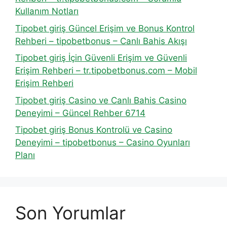
Kullanım Notları
Tipobet giriş Güncel Erişim ve Bonus Kontrol
Rehberi – tipobetbonus – Canlı Bahis Akışı
Tipobet giriş İçin Güvenli Erişim ve Güvenli
Erişim Rehberi – tr.tipobetbonus.com – Mobil
Erişim Rehberi
Tipobet giriş Casino ve Canlı Bahis Casino
Deneyimi – Güncel Rehber 6714
Tipobet giriş Bonus Kontrolü ve Casino
Deneyimi – tipobetbonus – Casino Oyunları
Planı
Son Yorumlar