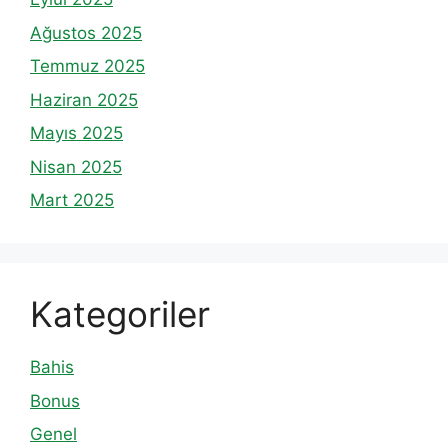
Ağustos 2025
Temmuz 2025
Haziran 2025
Mayıs 2025
Nisan 2025
Mart 2025
Kategoriler
Bahis
Bonus
Genel