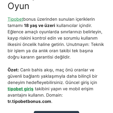
Oyun
Tipobet
bonus üzerinden sunulan içeriklerin
tamamı
18 yaş ve üzeri
kullanıcılar içindir.
Eğlence amaçlı oyunlarda sınırlarınızı belirleyin,
kayıp riskini kontrol edin ve sorumlu kullanım
ilkesini öncelik haline getirin. Unutmayın: Teknik
bir işlem ya da anlık oran takibi tek başına
doğru kararın garantisi değildir.
Özet:
Canlı bahis akışı, maç önü oranlar ve
güvenli bağlantı yaklaşımıyla daha bilinçli bir
deneyim hedefleyebilirsiniz. Güncel giriş için
tipobet giriş
takibini yapın ve mobil erişim
avantajını kullanın. Domain:
tr.tipobetbonus.com
.