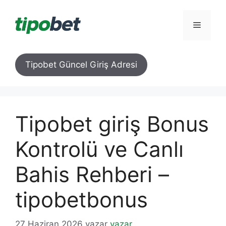
İçeriğe
atla
Menü
Tipobet Güncel Giriş Adresi
Tipobet giriş Bonus
Kontrolü ve Canlı
Bahis Rehberi –
tipobetbonus
27 Haziran 2026
yazar
yazar