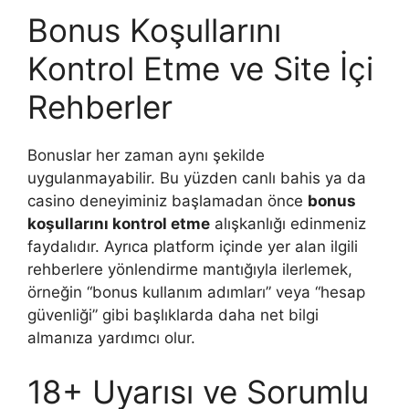
Bonus Koşullarını
Kontrol Etme ve Site İçi
Rehberler
Bonuslar her zaman aynı şekilde
uygulanmayabilir. Bu yüzden canlı bahis ya da
casino deneyiminiz başlamadan önce
bonus
koşullarını kontrol etme
alışkanlığı edinmeniz
faydalıdır. Ayrıca platform içinde yer alan ilgili
rehberlere yönlendirme mantığıyla ilerlemek,
örneğin “bonus kullanım adımları” veya “hesap
güvenliği” gibi başlıklarda daha net bilgi
almanıza yardımcı olur.
18+ Uyarısı ve Sorumlu