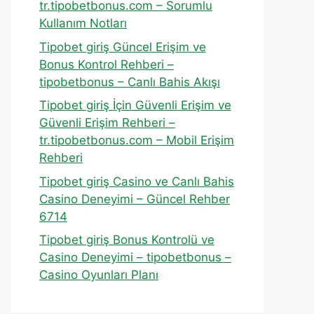
tr.tipobetbonus.com – Sorumlu
Kullanım Notları
Tipobet giriş Güncel Erişim ve
Bonus Kontrol Rehberi –
tipobetbonus – Canlı Bahis Akışı
Tipobet giriş İçin Güvenli Erişim ve
Güvenli Erişim Rehberi –
tr.tipobetbonus.com – Mobil Erişim
Rehberi
Tipobet giriş Casino ve Canlı Bahis
Casino Deneyimi – Güncel Rehber
6714
Tipobet giriş Bonus Kontrolü ve
Casino Deneyimi – tipobetbonus –
Casino Oyunları Planı