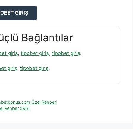
POBET GİRİŞ
Güçlü Bağlantılar
bet giriş
,
tipobet giriş
,
tipobet giriş
.
et giriş
,
tipobet giriş
.
tipobetbonus.com Özel Rehberi
cel Rehber 5961