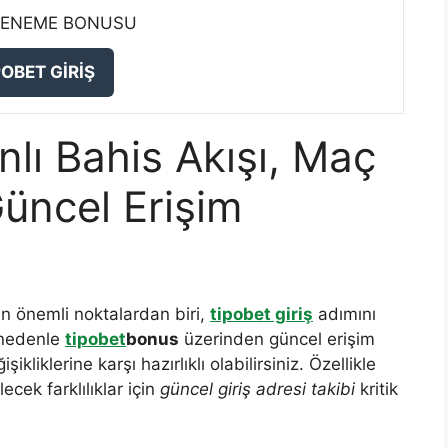
DENEME BONUSU
POBET GİRİŞ
nlı Bahis Akışı, Maç
üncel Erişim
n önemli noktalardan biri,
tipobet giriş
adımını
 nedenle
tipobet
bonus
üzerinden güncel erişim
kliklerine karşı hazırlıklı olabilirsiniz. Özellikle
cek farklılıklar için
güncel giriş adresi takibi
kritik