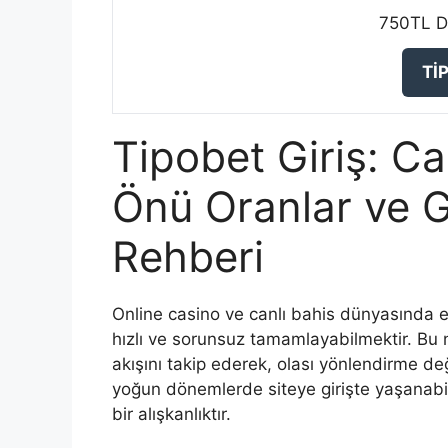
750TL 
Tİ
Tipobet Giriş: Ca
Önü Oranlar ve G
Rehberi
Online casino ve canlı bahis dünyasında e
hızlı ve sorunsuz tamamlayabilmektir. Bu
akışını takip ederek, olası yönlendirme değişi
yoğun dönemlerde siteye girişte yaşanabile
bir alışkanlıktır.