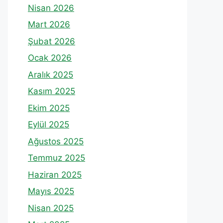
Nisan 2026
Mart 2026
Şubat 2026
Ocak 2026
Aralık 2025
Kasım 2025
Ekim 2025
Eylül 2025
Ağustos 2025
Temmuz 2025
Haziran 2025
Mayıs 2025
Nisan 2025