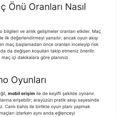
aç Önü Oranları Nasıl
ilgileri ve anlık gelişmeler oranları etkiler. Maç
le ilk değerlendirmeyi yansıtır; ancak oyun akışı
zden maç başlamadan önce oranları inceleyip risk
a da değişen koşulları takip etmeniz önerilir.
, maç içi dakikalara göre planınızı
no Oyunları
ğil,
mobil erişim
ile de keyifli şekilde oynanır.
larına erişebilir; arayüzün pratik akışı sayesinde
iz. Canlı bahis ile birlikte oyun planı yapmak
: maçları izlerken aynı anda eğlenceyi