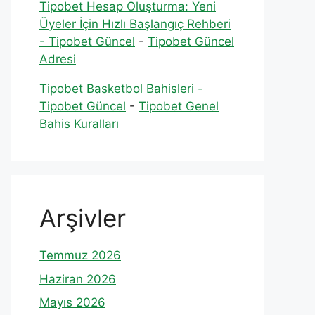
Tipobet Hesap Oluşturma: Yeni
Üyeler İçin Hızlı Başlangıç Rehberi
- Tipobet Güncel
-
Tipobet Güncel
Adresi
Tipobet Basketbol Bahisleri -
Tipobet Güncel
-
Tipobet Genel
Bahis Kuralları
Arşivler
Temmuz 2026
Haziran 2026
Mayıs 2026