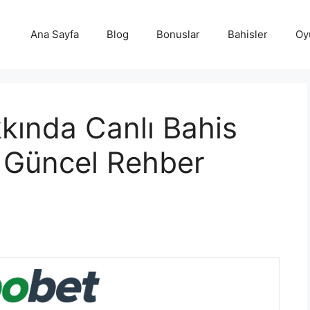
Ana Sayfa
Blog
Bonuslar
Bahisler
Oy
kkında Canlı Bahis
– Güncel Rehber