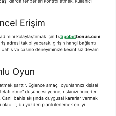
 başlıklarda rehberleri kontrol etmek, kullanıcı
ncel Erişim
adımını kolaylaştırmak için
tr.
tipobet
bonus.com
riş adresi takibi yaparak, girişin hangi bağlantı
lı bahis ve casino deneyiminize kesintisiz devam
mlu Oyun
mek şarttır. Eğlence amaçlı oyunlarınızı kişisel
elafi etme” düşüncesi yerine, riskinizi önceden
. Canlı bahis akışında duygusal kararlar vermek
 olabilir; bu yüzden planlı ilerlemek en iyi