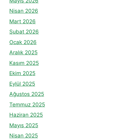
Mayıs 2026
Nisan 2026
Mart 2026
Şubat 2026
Ocak 2026
Aralık 2025
Kasım 2025
Ekim 2025
Eylül 2025
Ağustos 2025
Temmuz 2025
Haziran 2025
Mayıs 2025
Nisan 2025