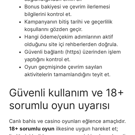
Bonus bakiyesi ve çevrim ilerlemesi
bilgilerini kontrol et.
Kampanyanın bitiş tarihi ve geçerlilik
koşullarını gözden geçir.
Hangi ödeme/çekim adımlarının aktif
olduğunu site içi rehberlerden doğrula.
Güvenli bağlantı (https) üzerinden işlem
yaptığını kontrol et.
Oyun geçmişinde çevrim sayılan
aktivitelerin tamamlandığını teyit et.
Güvenli kullanım ve 18+
sorumlu oyun uyarısı
Canlı bahis ve casino oyunları eğlence amaçlıdır.
18+ sorumlu oyun
ilkesine uygun hareket et;