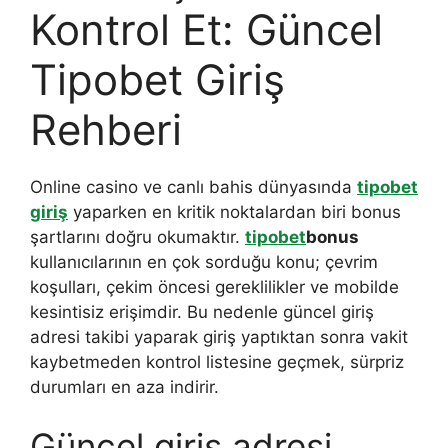
Kontrol Et: Güncel
Tipobet Giriş
Rehberi
Online casino ve canlı bahis dünyasında
tipobet
giriş
yaparken en kritik noktalardan biri bonus
şartlarını doğru okumaktır.
tipobet
bonus
kullanıcılarının en çok sorduğu konu; çevrim
koşulları, çekim öncesi gereklilikler ve mobilde
kesintisiz erişimdir. Bu nedenle güncel giriş
adresi takibi yaparak giriş yaptıktan sonra vakit
kaybetmeden kontrol listesine geçmek, sürpriz
durumları en aza indirir.
Güncel giriş adresi