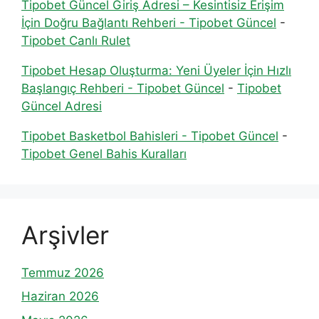
Tipobet Güncel Giriş Adresi – Kesintisiz Erişim
İçin Doğru Bağlantı Rehberi - Tipobet Güncel
-
Tipobet Canlı Rulet
Tipobet Hesap Oluşturma: Yeni Üyeler İçin Hızlı
Başlangıç Rehberi - Tipobet Güncel
-
Tipobet
Güncel Adresi
Tipobet Basketbol Bahisleri - Tipobet Güncel
-
Tipobet Genel Bahis Kuralları
Arşivler
Temmuz 2026
Haziran 2026