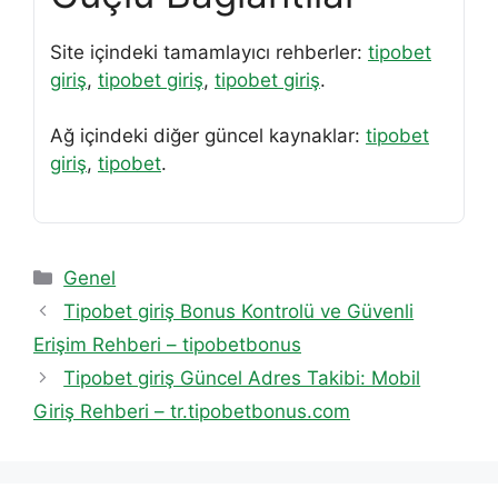
Site içindeki tamamlayıcı rehberler:
tipobet
giriş
,
tipobet giriş
,
tipobet giriş
.
Ağ içindeki diğer güncel kaynaklar:
tipobet
giriş
,
tipobet
.
Kategoriler
Genel
Tipobet giriş Bonus Kontrolü ve Güvenli
Erişim Rehberi – tipobetbonus
Tipobet giriş Güncel Adres Takibi: Mobil
Giriş Rehberi – tr.tipobetbonus.com