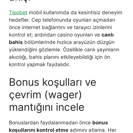
Tipobet
mobil kullanımda da kesintisiz deneyim
hedefler. Cep telefonunda oyunları açmadan
önce internet bağlantını ve tarayıcı izinlerini
kontrol et; ardından casino oyunları ve
canlı
bahis
bölümlerinde hızlıca arayüzün düzgün
yüklendiğini gözlemle. Özellikle canlı yayınların
akıcılığı, bahis planını etkileyebildiği için ön
kontrol yapmak faydalıdır.
Bonus koşulları ve
çevrim (wager)
mantığını incele
Bonuslardan faydalanmadan önce
bonus
koşullarını kontrol etme
adımını atlama. Her