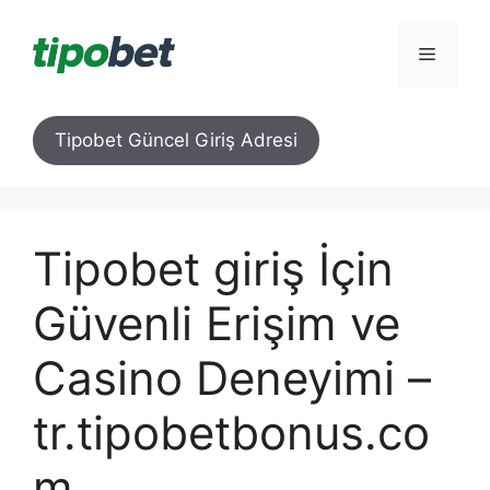
İçeriğe
atla
Menü
Tipobet Güncel Giriş Adresi
Tipobet giriş İçin
Güvenli Erişim ve
Casino Deneyimi –
tr.tipobetbonus.co
m