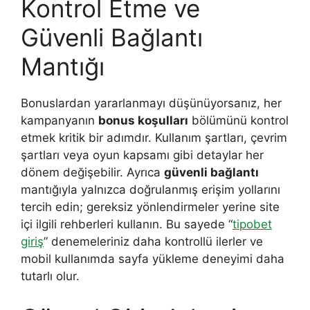
Kontrol Etme ve
Güvenli Bağlantı
Mantığı
Bonuslardan yararlanmayı düşünüyorsanız, her
kampanyanın
bonus koşulları
bölümünü kontrol
etmek kritik bir adımdır. Kullanım şartları, çevrim
şartları veya oyun kapsamı gibi detaylar her
dönem değişebilir. Ayrıca
güvenli bağlantı
mantığıyla yalnızca doğrulanmış erişim yollarını
tercih edin; gereksiz yönlendirmeler yerine site
içi ilgili rehberleri kullanın. Bu sayede “
tipobet
giriş
” denemeleriniz daha kontrollü ilerler ve
mobil kullanımda sayfa yükleme deneyimi daha
tutarlı olur.