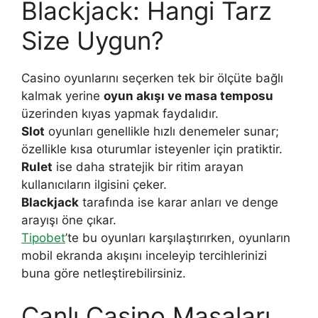
Blackjack: Hangi Tarz
Size Uygun?
Casino oyunlarını seçerken tek bir ölçüte bağlı
kalmak yerine
oyun akışı ve masa temposu
üzerinden kıyas yapmak faydalıdır.
Slot
oyunları genellikle hızlı denemeler sunar;
özellikle kısa oturumlar isteyenler için pratiktir.
Rulet
ise daha stratejik bir ritim arayan
kullanıcıların ilgisini çeker.
Blackjack
tarafında ise karar anları ve denge
arayışı öne çıkar.
Tipobet
’te bu oyunları karşılaştırırken, oyunların
mobil ekranda akışını inceleyip tercihlerinizi
buna göre netleştirebilirsiniz.
Canlı Casino Masaları