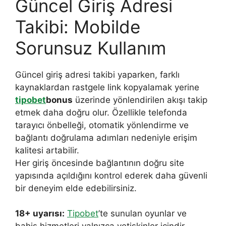
Güncel Giriş Adresi
Takibi: Mobilde
Sorunsuz Kullanım
Güncel giriş adresi takibi yaparken, farklı
kaynaklardan rastgele link kopyalamak yerine
tipobet
bonus
üzerinde yönlendirilen akışı takip
etmek daha doğru olur. Özellikle telefonda
tarayıcı önbelleği, otomatik yönlendirme ve
bağlantı doğrulama adımları nedeniyle erişim
kalitesi artabilir.
Her giriş öncesinde bağlantının doğru site
yapısında açıldığını kontrol ederek daha güvenli
bir deneyim elde edebilirsiniz.
18+ uyarısı:
Tipobet
’te sunulan oyunlar ve