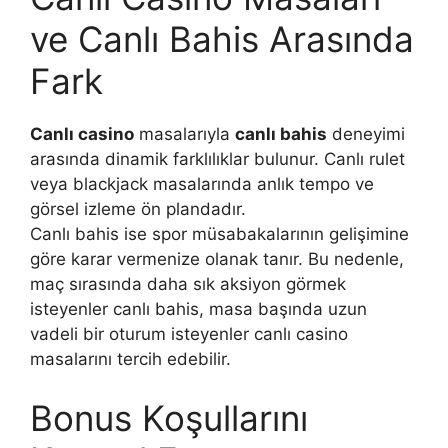
ve Canlı Bahis Arasında
Fark
Canlı casino
masalarıyla
canlı bahis
deneyimi
arasında dinamik farklılıklar bulunur. Canlı rulet
veya blackjack masalarında anlık tempo ve
görsel izleme ön plandadır.
Canlı bahis ise spor müsabakalarının gelişimine
göre karar vermenize olanak tanır. Bu nedenle,
maç sırasında daha sık aksiyon görmek
isteyenler canlı bahis, masa başında uzun
vadeli bir oturum isteyenler canlı casino
masalarını tercih edebilir.
Bonus Koşullarını