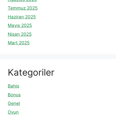
Temmuz 2025
Haziran 2025
Mayıs 2025
Nisan 2025
Mart 2025
Kategoriler
Bahis
Bonus
Genel
Oyun