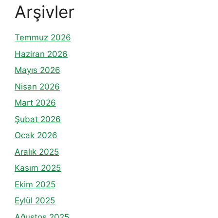
Arşivler
Temmuz 2026
Haziran 2026
Mayıs 2026
Nisan 2026
Mart 2026
Şubat 2026
Ocak 2026
Aralık 2025
Kasım 2025
Ekim 2025
Eylül 2025
Ağustos 2025