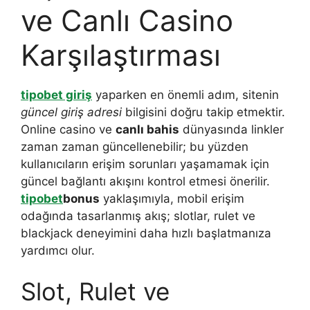
ve Canlı Casino
Karşılaştırması
tipobet giriş
yaparken en önemli adım, sitenin
güncel giriş adresi
bilgisini doğru takip etmektir.
Online casino ve
canlı bahis
dünyasında linkler
zaman zaman güncellenebilir; bu yüzden
kullanıcıların erişim sorunları yaşamamak için
güncel bağlantı akışını kontrol etmesi önerilir.
tipobet
bonus
yaklaşımıyla, mobil erişim
odağında tasarlanmış akış; slotlar, rulet ve
blackjack deneyimini daha hızlı başlatmanıza
yardımcı olur.
Slot, Rulet ve