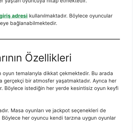
her yaştan oyuncuya hitap etmektedir.
giriş adresi
kullanılmaktadır. Böylece oyuncular
iteye bağlanabilmektedir.
ının Özellikleri
en oyun temalarıyla dikkat çekmektedir. Bu arada
ara gerçekçi bir atmosfer yaşatmaktadır. Ayrıca her
r. Böylece istediğin her yerde kesintisiz oyun keyfi
ladır. Masa oyunları ve jackpot seçenekleri de
ır. Böylece her oyuncu kendi tarzına uygun oyunlar