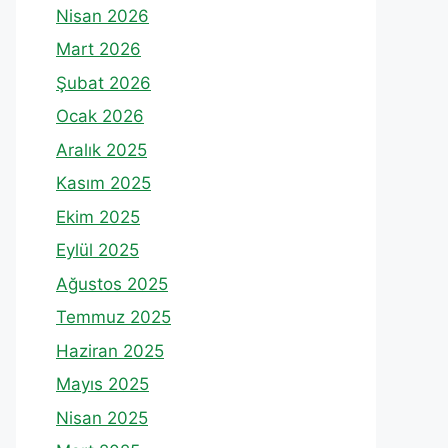
Nisan 2026
Mart 2026
Şubat 2026
Ocak 2026
Aralık 2025
Kasım 2025
Ekim 2025
Eylül 2025
Ağustos 2025
Temmuz 2025
Haziran 2025
Mayıs 2025
Nisan 2025