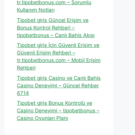
tr.tipobetbonus.com – Sorumlu
Kullanım Notları
Tipobet giriş Güncel Erişim ve
Bonus Kontrol Rehberi –
tipobetbonus – Canlı Bahis Akışı
Tipobet giriş İçin Güvenli Erişim ve
Güvenli Erişim Rehberi –
tr.tipobetbonus.com – Mobil Erişim
Rehberi
Tipobet giriş Casino ve Canlı Bahis
Casino Deneyimi – Güncel Rehber
6714
Tipobet giriş Bonus Kontrolü ve
Casino Deneyimi – tipobetbonus –
Casino Oyunları Planı