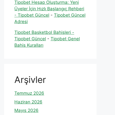
Tipobet Hesap Oluşturma: Yeni
Üyeler İçin Hızlı Başlangıç Rehberi
- Tipobet Güncel
-
Tipobet Güncel
Adresi
Tipobet Basketbol Bahisleri -
Tipobet Güncel
-
Tipobet Genel
Bahis Kuralları
Arşivler
Temmuz 2026
Haziran 2026
Mayıs 2026