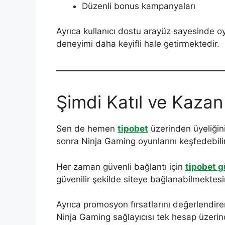
Düzenli bonus kampanyaları
Ayrıca kullanıcı dostu arayüz sayesinde o
deneyimi daha keyifli hale getirmektedir.
Şimdi Katıl ve Kazan
Sen de hemen
tipobet
üzerinden üyeliğini
sonra Ninja Gaming oyunlarını keşfedebilir
Her zaman güvenli bağlantı için
tipobet g
güvenilir şekilde siteye bağlanabilmektesi
Ayrıca promosyon fırsatlarını değerlendirere
Ninja Gaming sağlayıcısı tek hesap üzeri