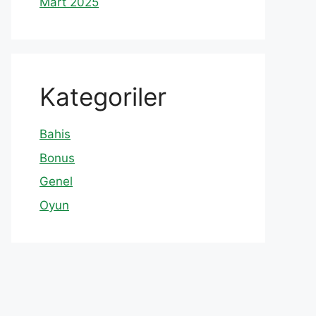
Mart 2025
Kategoriler
Bahis
Bonus
Genel
Oyun