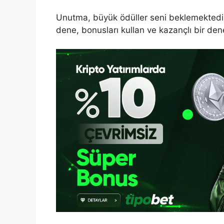
Unutma, büyük ödüller seni beklemekted
dene, bonusları kullan ve kazançlı bir de