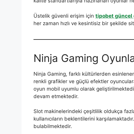
kalite standartlarıyla hazırlanan oyunlar 
Üstelik güvenli erişim için
tipobet güncel 
her zaman hızlı ve kesintisiz bir şekilde s
Ninja Gaming Oyunlar
Ninja Gaming, farklı kültürlerden esinlen
renkli grafikler ve güçlü efektler oyuncul
oyun mobil uyumlu olarak geliştirilmektedi
devam etmektedir.
Slot makinelerindeki çeşitlilik oldukça faz
kullanıcıların beklentilerini karşılamaktad
bulabilmektedir.