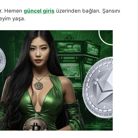
ir. Hemen
güncel giriş
üzerinden bağlan. Şansını
neyim yaşa.