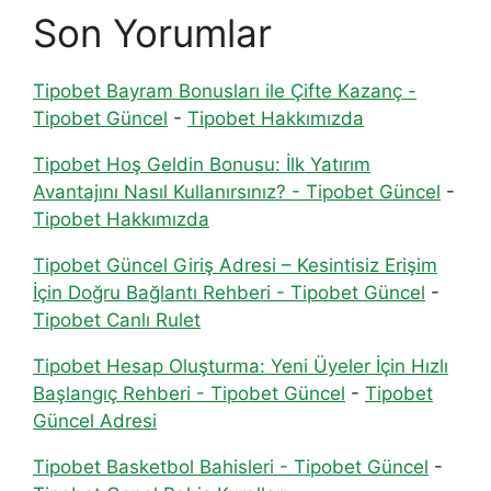
Son Yorumlar
Tipobet Bayram Bonusları ile Çifte Kazanç -
Tipobet Güncel
-
Tipobet Hakkımızda
Tipobet Hoş Geldin Bonusu: İlk Yatırım
Avantajını Nasıl Kullanırsınız? - Tipobet Güncel
-
Tipobet Hakkımızda
Tipobet Güncel Giriş Adresi – Kesintisiz Erişim
İçin Doğru Bağlantı Rehberi - Tipobet Güncel
-
Tipobet Canlı Rulet
Tipobet Hesap Oluşturma: Yeni Üyeler İçin Hızlı
Başlangıç Rehberi - Tipobet Güncel
-
Tipobet
Güncel Adresi
Tipobet Basketbol Bahisleri - Tipobet Güncel
-