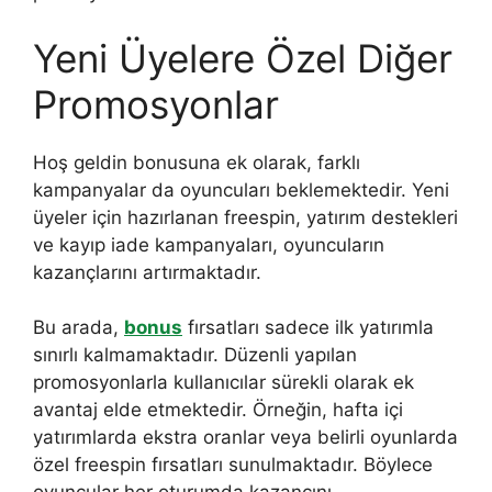
Yeni Üyelere Özel Diğer
Promosyonlar
Hoş geldin bonusuna ek olarak, farklı
kampanyalar da oyuncuları beklemektedir. Yeni
üyeler için hazırlanan freespin, yatırım destekleri
ve kayıp iade kampanyaları, oyuncuların
kazançlarını artırmaktadır.
Bu arada,
bonus
fırsatları sadece ilk yatırımla
sınırlı kalmamaktadır. Düzenli yapılan
promosyonlarla kullanıcılar sürekli olarak ek
avantaj elde etmektedir. Örneğin, hafta içi
yatırımlarda ekstra oranlar veya belirli oyunlarda
özel freespin fırsatları sunulmaktadır. Böylece