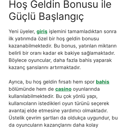
Hoş Geldin Bonusu ile
Güçlü Başlangıç
Yeni üyeler,
giriş
işlemini tamamladıktan sonra
ilk yatırımda özel bir hoş geldin bonusu
kazanabilmektedir. Bu bonus, yatırılan miktarın
belirli bir oranı kadar ek bakiye sağlamaktadır.
Böylece oyuncular, daha fazla bahis yaparak
kazanç şanslarını artırmaktadır.
Ayrıca, bu hoş geldin fırsatı hem spor
bahis
bölümünde hem de
casino
oyunlarında
kullanılabilmektedir. Bu çok yönlü yapı,
kullanıcıların istedikleri oyun türünü seçerek
avantaj elde etmesine yardımcı olmaktadır.
Üstelik çevrim şartları da oldukça uygundur, bu
da oyuncuların kazançlarını daha kolay