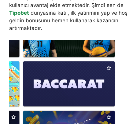
kullanıcı avantaj elde etmektedir. Şimdi sen de
Tipobet
dünyasına katıl, ilk yatırımını yap ve hoş
geldin bonusunu hemen kullanarak kazancını
artırmaktadır.