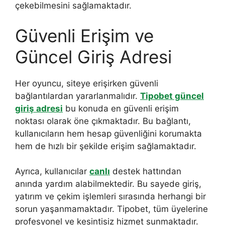
çekebilmesini sağlamaktadır.
Güvenli Erişim ve
Güncel Giriş Adresi
Her oyuncu, siteye erişirken güvenli
bağlantılardan yararlanmalıdır.
Tipobet güncel
giriş adresi
bu konuda en güvenli erişim
noktası olarak öne çıkmaktadır. Bu bağlantı,
kullanıcıların hem hesap güvenliğini korumakta
hem de hızlı bir şekilde erişim sağlamaktadır.
Ayrıca, kullanıcılar
canlı
destek hattından
anında yardım alabilmektedir. Bu sayede giriş,
yatırım ve çekim işlemleri sırasında herhangi bir
sorun yaşanmamaktadır. Tipobet, tüm üyelerine
profesyonel ve kesintisiz hizmet sunmaktadır.