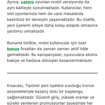
Ayrıca,
casino
oyunları mobil versiyonda da
aynı kaliteyle sunulmaktadır. Kullanıcılar, hem
slot oyunlarında hem de canlı masalarda
kesintisiz bir deneyim yaşamaktadır. Bu özellik,
yeni üyelerin siteye daha kolay adapte olmasına
yardımcı olmaktadır.
Bununla birlikte, mobil kullanıcılar için özel
bonus
fırsatları da zaman zaman aktif hâle
gelmektedir. Bu kampanyalar, oyunculara ekstra
bakiye ve bedava dönüşler kazandırmaktadır.
Kısacası, Tipobet yeni üyelere sunduğu bonus
seçenekleriyle kazanç dolu bir başlangıç
sağlamaktadır. Güvenli giriş, yüksek oranlar ve
sürekli yenilenen promosyonlar sayesinde her