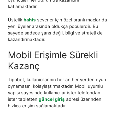
oyuncular her oturumda kazancını
katlamaktadır.
Üstelik
bahis
severler için özel oranlı maçlar da
yeni üyeler arasında oldukça popülerdir. Bu
sayede sadece şans değil, bilgi ve strateji de
kazandırmaktadır.
Mobil Erişimle Sürekli
Kazanç
Tipobet, kullanıcılarının her an her yerden oyun
oynamasını kolaylaştırmaktadır. Mobil uyumlu
yapısı sayesinde kullanıcılar ister telefondan
ister tabletten
güncel giriş
adresi üzerinden
hızlıca erişim sağlamaktadır.