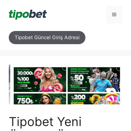
İçeriğe
atla
Menü
Tipobet Güncel Giriş Adresi
Tipobet Yeni