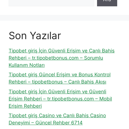
Son Yazılar
Tipobet giriş İçin Güvenli Erişim ve Canlı Bahis
Rehberi – tr.tipobetbonus.com – Sorumlu
Kullanım Notları
Tipobet giriş Güncel Erişim ve Bonus Kontrol
Rehberi – tipobetbonus – Canlı Bahis Akışı
Tipobet giriş İçin Güvenli Erişim ve Güvenli
Erişim Rehberi – tr.tipobetbonus.com – Mobil
Erişim Rehberi
Tipobet giriş Casino ve Canlı Bahis Casino
Deneyimi – Güncel Rehber 6714