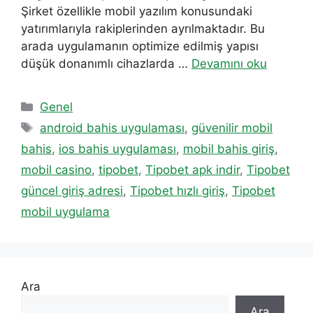
Şirket özellikle mobil yazılım konusundaki
yatırımlarıyla rakiplerinden ayrılmaktadır. Bu
arada uygulamanın optimize edilmiş yapısı
düşük donanımlı cihazlarda …
Devamını oku
Kategoriler
Genel
Etiketler
android bahis uygulaması
,
güvenilir mobil
bahis
,
ios bahis uygulaması
,
mobil bahis giriş
,
mobil casino
,
tipobet
,
Tipobet apk indir
,
Tipobet
güncel giriş adresi
,
Tipobet hızlı giriş
,
Tipobet
mobil uygulama
Ara
Ara