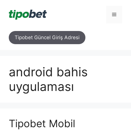
İçeriğe
atla
Menü
Tipobet Güncel Giriş Adresi
android bahis
uygulaması
Tipobet Mobil