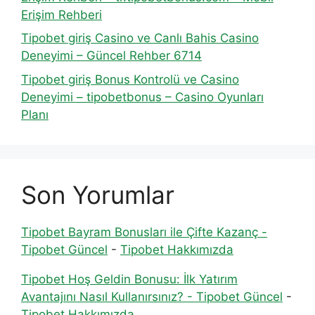
Erişim Rehberi
Tipobet giriş Casino ve Canlı Bahis Casino
Deneyimi – Güncel Rehber 6714
Tipobet giriş Bonus Kontrolü ve Casino
Deneyimi – tipobetbonus – Casino Oyunları
Planı
Son Yorumlar
Tipobet Bayram Bonusları ile Çifte Kazanç -
Tipobet Güncel
-
Tipobet Hakkımızda
Tipobet Hoş Geldin Bonusu: İlk Yatırım
Avantajını Nasıl Kullanırsınız? - Tipobet Güncel
-
Tipobet Hakkımızda