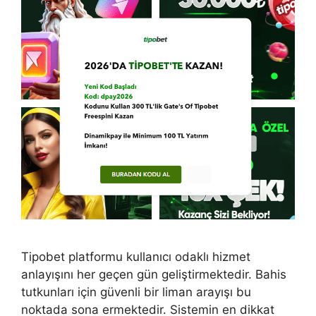
Tipobet platformu kullanıcı odaklı hizmet
anlayışını her geçen gün geliştirmektedir. Bahis
tutkunları için güvenli bir liman arayışı bu
noktada sona ermektedir. Sistemin en dikkat