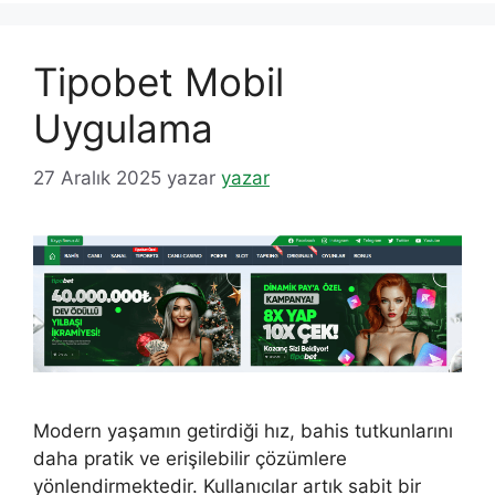
Tipobet Mobil
Uygulama
27 Aralık 2025
yazar
yazar
Modern yaşamın getirdiği hız, bahis tutkunlarını
daha pratik ve erişilebilir çözümlere
yönlendirmektedir. Kullanıcılar artık sabit bir