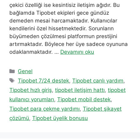
çekici özelliği ise kesintisiz iletişim ağıdır. Bu
bağlamda Tipobet ekipleri gece gündüz
demeden mesai harcamaktadır. Kullanıcılar
kendilerini özel hissetmektedir. Sorunların
büyümeden çözülmesi platformun prestijini
artırmaktadır. Böylece her üye sadece oyununa
odaklanmaktadır. …
Devamını oku
Kategoriler
Genel
Etiketler
Tipobet 7/24 destek
,
Tipobet canlı yardım
,
Tipobet hızlı giriş
,
tipobet iletişim hattı
,
tipobet
kullanıcı yorumları
,
Tipobet mobil destek
,
Tipobet para çekme yardımı
,
Tipobet şikayet
çözümü
,
Tipobet üyelik bonusu