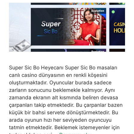
Super Sic Bo Heyecanı Super Sic Bo masaları
canlı casino dünyasının en renkli köşesini
oluşturmaktadır. Oyuncular burada sadece
zarların sonucunu beklemekle kalmıyor. Aynı
zamanda ekranın alt kısmında beliren devasa
çarpanları takip etmektedir. Bu çarpanlar bazen
küçük bir bahsi servete dönüştürmektedir. Bu
arada oyunun hızı her seviyeden oyuncuyu
tatmin etmektedir. Beklemek istemeyenler için