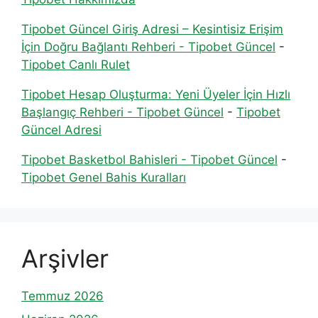
Tipobet Güncel Giriş Adresi – Kesintisiz Erişim
İçin Doğru Bağlantı Rehberi - Tipobet Güncel
-
Tipobet Canlı Rulet
Tipobet Hesap Oluşturma: Yeni Üyeler İçin Hızlı
Başlangıç Rehberi - Tipobet Güncel
-
Tipobet
Güncel Adresi
Tipobet Basketbol Bahisleri - Tipobet Güncel
-
Tipobet Genel Bahis Kuralları
Arşivler
Temmuz 2026