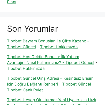
Planı
Son Yorumlar
Tipobet Bayram Bonusları ile Çifte Kazanç -
Tipobet Güncel
-
Tipobet Hakkımızda
Tipobet Hoş Geldin Bonusu: İlk Yatırım
Avantajını Nasıl Kullanırsınız? - Tipobet Güncel
-
Tipobet Hakkımızda
Tipobet Güncel Giriş Adresi – Kesintisiz Erişim
İçin Doğru Bağlantı Rehberi - Tipobet Güncel
-
Tipobet Canlı Rulet
Tipobet Hesap Oluşturma: Yeni Üyeler İçin Hızlı