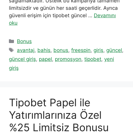
sağlamaktadır. Üstelik bu kampanya tamamen
limitsizdir ve günün her saati geçerlidir. Ayrıca
güvenli erişim için tipobet güncel …
Devamını
oku
Kategoriler
Bonus
Etiketler
avantaj
,
bahis
,
bonus
,
freespin
,
giriş
,
güncel
,
güncel giriş
,
papel
,
promosyon
,
tipobet
,
yeni
giriş
Tipobet Papel ile
Yatırımlarınıza Özel
%25 Limitsiz Bonusu