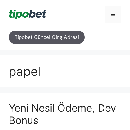
İçeriğe
atla
Menü
Tipobet Güncel Giriş Adresi
papel
Yeni Nesil Ödeme, Dev
Bonus