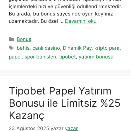
işlemlerdeki hızı ve güvenliği ödüllendirmektedir.
Bu arada, bu bonus sayesinde oyun keyfiniz
uzamaktadır. Bu özel …
Devamını oku
Kategoriler
Bonus
Etiketler
bahis
,
canlı casino
,
Dinamik Pay
,
kripto para
,
papel
,
spor bahisleri
,
tipobet
,
yatırım bonusu
Tipobet Papel Yatırım
Bonusu ile Limitsiz %25
Kazanç
23 Ağustos 2025
yazar
yazar