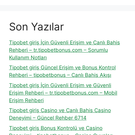
Son Yazılar
Tipobet giriş İçin Güvenli Erişim ve Canlı Bahis
Rehberi – tr.tipobetbonus.com – Sorumlu
Kullanım Notları
Tipobet giriş Güncel Erişim ve Bonus Kontrol
Rehberi – tipobetbonus – Canlı Bahis Akışı
Tipobet giriş İçin Güvenli Erişim ve Güvenli
Erişim Rehberi – tr.tipobetbonus.com – Mobil
Erişim Rehberi
Tipobet giriş Casino ve Canlı Bahis Casino
Deneyimi – Güncel Rehber 6714
Tipobet giriş Bonus Kontrolü ve Casino