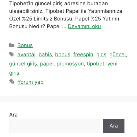
Tipobet’in güncel giriş adresine buradan
ulaşabilirsiniz. Tipobet Papel ile Yatırımlarınıza
Özel %25 Limitsiz Bonusu. Papel %25 Yatırım
Bonusu Nedir? Papel …
Devamını oku
Kategoriler
Bonus
Etiketler
avantaj
,
bahis
,
bonus
,
freespin
,
giriş
,
güncel
,
güncel giriş
,
papel
,
promosyon
,
tipobet
,
yeni
giriş
Yorum yap
Ara
Ara