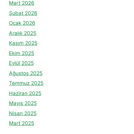
Mart 2026
Şubat 2026
Ocak 2026
Aralık 2025
Kasım 2025
Ekim 2025
Eylül 2025
Ağustos 2025
Temmuz 2025
Haziran 2025
Mayıs 2025
Nisan 2025
Mart 2025