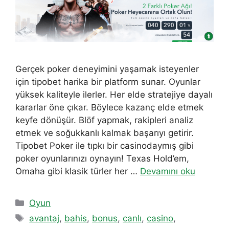
Gerçek poker deneyimini yaşamak isteyenler
için tipobet harika bir platform sunar. Oyunlar
yüksek kaliteyle ilerler. Her elde stratejiye dayalı
kararlar öne çıkar. Böylece kazanç elde etmek
keyfe dönüşür. Blöf yapmak, rakipleri analiz
etmek ve soğukkanlı kalmak başarıyı getirir.
Tipobet Poker ile tıpkı bir casinodaymış gibi
poker oyunlarınızı oynayın! Texas Hold’em,
Omaha gibi klasik türler her …
Devamını oku
Kategoriler
Oyun
Etiketler
avantaj
,
bahis
,
bonus
,
canlı
,
casino
,