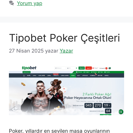
Yorum yap
Tipobet Poker Çeşitleri
27 Nisan 2025
yazar
Yazar
Poker, yıllardır en sevilen masa oyunlarının