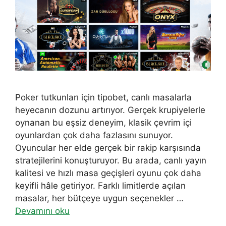
Poker tutkunları için tipobet, canlı masalarla
heyecanın dozunu artırıyor. Gerçek krupiyelerle
oynanan bu eşsiz deneyim, klasik çevrim içi
oyunlardan çok daha fazlasını sunuyor.
Oyuncular her elde gerçek bir rakip karşısında
stratejilerini konuşturuyor. Bu arada, canlı yayın
kalitesi ve hızlı masa geçişleri oyunu çok daha
keyifli hâle getiriyor. Farklı limitlerde açılan
masalar, her bütçeye uygun seçenekler …
Devamını oku