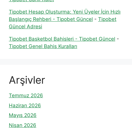
Tipobet Hesap Oluşturma: Yeni Üyeler İçin Hızlı
Başlangıç Rehberi - Tipobet Güncel
-
Tipobet
Güncel Adresi
Tipobet Basketbol Bahisleri - Tipobet Güncel
-
Tipobet Genel Bahis Kuralları
Arşivler
Temmuz 2026
Haziran 2026
Mayıs 2026
Nisan 2026