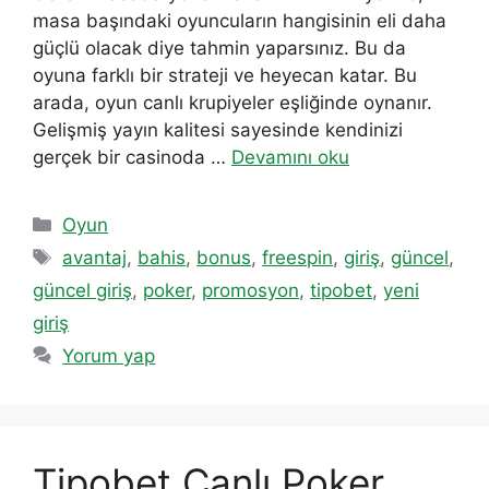
masa başındaki oyuncuların hangisinin eli daha
güçlü olacak diye tahmin yaparsınız. Bu da
oyuna farklı bir strateji ve heyecan katar. Bu
arada, oyun canlı krupiyeler eşliğinde oynanır.
Gelişmiş yayın kalitesi sayesinde kendinizi
gerçek bir casinoda …
Devamını oku
Kategoriler
Oyun
Etiketler
avantaj
,
bahis
,
bonus
,
freespin
,
giriş
,
güncel
,
güncel giriş
,
poker
,
promosyon
,
tipobet
,
yeni
giriş
Yorum yap
Tipobet Canlı Poker