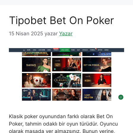
Tipobet Bet On Poker
15 Nisan 2025
yazar
Yazar
Klasik poker oyunundan farklı olarak Bet On
Poker, tahmin odaklı bir oyun türüdür. Oyuncu
olarak masada yer almazsınız. Bunun yerine,