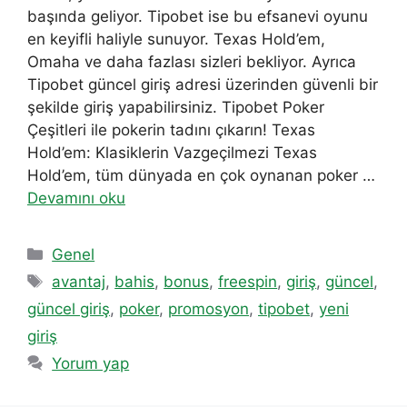
başında geliyor. Tipobet ise bu efsanevi oyunu
en keyifli haliyle sunuyor. Texas Hold’em,
Omaha ve daha fazlası sizleri bekliyor. Ayrıca
Tipobet güncel giriş adresi üzerinden güvenli bir
şekilde giriş yapabilirsiniz. Tipobet Poker
Çeşitleri ile pokerin tadını çıkarın! Texas
Hold’em: Klasiklerin Vazgeçilmezi Texas
Hold’em, tüm dünyada en çok oynanan poker …
Devamını oku
Kategoriler
Genel
Etiketler
avantaj
,
bahis
,
bonus
,
freespin
,
giriş
,
güncel
,
güncel giriş
,
poker
,
promosyon
,
tipobet
,
yeni
giriş
Yorum yap