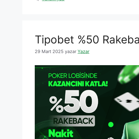
Tipobet %50 Rakeb
29 Mart 2025
yazar
Yazar