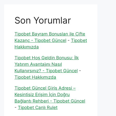
Son Yorumlar
Tipobet Bayram Bonusları ile Çifte
Kazanç - Tipobet Güncel
-
Tipobet
Hakkımızda
Tipobet Hoş Geldin Bonusu: İlk
Yatırım Avantajını Nasıl
Kullanırsınız? - Tipobet Güncel
-
Tipobet Hakkımızda
Tipobet Güncel Giriş Adresi –
Kesintisiz Erişim İçin Doğru
Bağlantı Rehberi - Tipobet Güncel
-
Tipobet Canlı Rulet