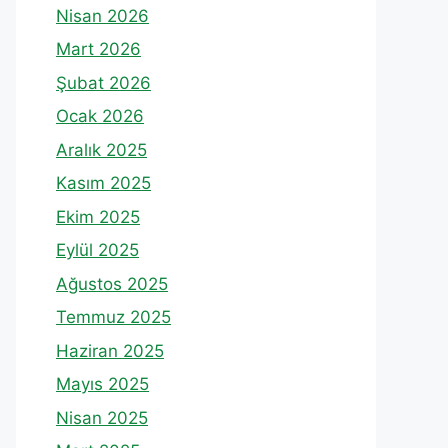
Nisan 2026
Mart 2026
Şubat 2026
Ocak 2026
Aralık 2025
Kasım 2025
Ekim 2025
Eylül 2025
Ağustos 2025
Temmuz 2025
Haziran 2025
Mayıs 2025
Nisan 2025