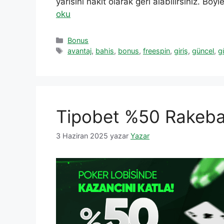
yarısını nakit olarak geri alabilirsiniz. Bö
oku
Kategoriler
Bonus
Etiketler
avantaj
,
bahis
,
bonus
,
freespin
,
giriş
,
güncel
,
g
Tipobet %50 Rakeba
3 Haziran 2025
yazar
Yazar