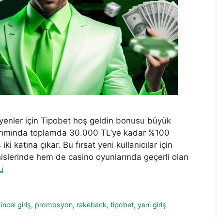
teyenler için Tipobet hoş geldin bonusu büyük
atırımında toplamda 30.000 TL’ye kadar %100
ki katına çıkar. Bu fırsat yeni kullanıcılar için
islerinde hem de casino oyunlarında geçerli olan
u
üncel giriş
,
promosyon
,
rakeback
,
tipobet
,
yeni giriş