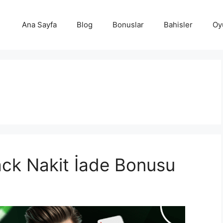
Ana Sayfa
Blog
Bonuslar
Bahisler
Oy
ck Nakit İade Bonusu