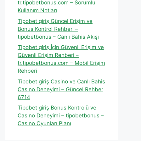
tr.tipobetbonus.com – Sorumlu
Kullanım Notları
Tipobet giriş Güncel Erişim ve
Bonus Kontrol Rehberi –
tipobetbonus – Canlı Bahis Akışı
Tipobet giriş İçin Güvenli Erişim ve
Güvenli Erişim Rehberi –
tr.tipobetbonus.com – Mobil Erişim
Rehberi
Tipobet giriş Casino ve Canlı Bahis
Casino Deneyimi – Güncel Rehber
6714
Tipobet giriş Bonus Kontrolü ve
Casino Deneyimi – tipobetbonus –
Casino Oyunları Planı