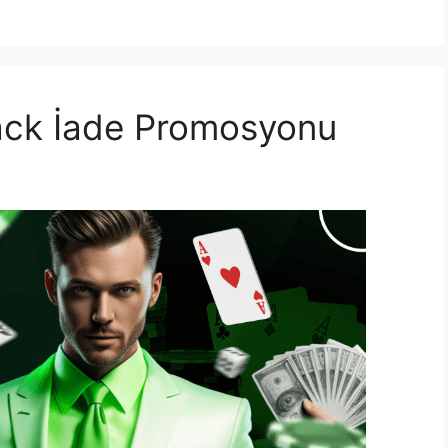
ack İade Promosyonu