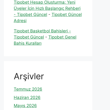
Tipobet Hesap Oluşturma: Yeni
Üyeler İçin Hızlı Başlangıç Rehberi
- Tipobet Güncel
-
Tipobet Güncel
Adresi
Tipobet Basketbol Bahisleri -
Tipobet Güncel
-
Tipobet Genel
Bahis Kuralları
Arşivler
Temmuz 2026
Haziran 2026
Mayıs 2026