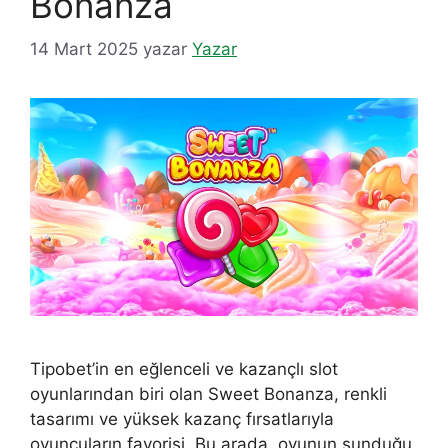
Bonanza
14 Mart 2025
yazar
Yazar
Tipobet’in en eğlenceli ve kazançlı slot
oyunlarından biri olan Sweet Bonanza, renkli
tasarımı ve yüksek kazanç fırsatlarıyla
oyuncuların favorisi. Bu arada, oyunun sunduğu