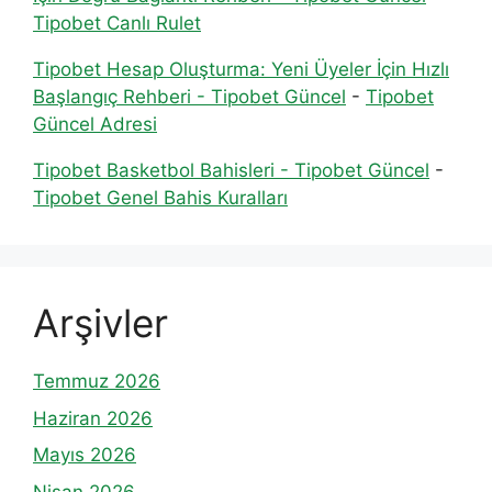
Tipobet Canlı Rulet
Tipobet Hesap Oluşturma: Yeni Üyeler İçin Hızlı
Başlangıç Rehberi - Tipobet Güncel
-
Tipobet
Güncel Adresi
Tipobet Basketbol Bahisleri - Tipobet Güncel
-
Tipobet Genel Bahis Kuralları
Arşivler
Temmuz 2026
Haziran 2026
Mayıs 2026
Nisan 2026