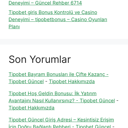
Deneyimi – Güncel Rehber 6714
Tipobet giriş Bonus Kontrolü ve Casino
Deneyimi – tipobetbonus – Casino Oyunları
Planı
Son Yorumlar
Tipobet Bayram Bonusları ile Çifte Kazanç -
Tipobet Güncel
-
Tipobet Hakkımızda
Tipobet Hoş Geldin Bonusu: İlk Yatırım
Avantajını Nasıl Kullanırsınız? - Tipobet Güncel
-
Tipobet Hakkımızda
Tipobet Güncel Giriş Adresi – Kesintisiz Erişim
İçin Doğru Bağlantı Rehberi - Tipobet Güncel
-