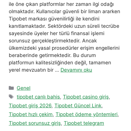
ile öne çıkan platformlar her zaman ilgi odağı
olmaktadır. Kullanıcılar güvenli bir liman ararken
Tipobet markası güvenilirliği ile kendini
kanıtlamaktadır. Sektördeki uzun süreli tecrübe
sayesinde üyeler her türlü finansal işlemi
sorunsuz gerçekleştirmektedir. Ancak
ülkemizdeki yasal prosedürler erişim engellerini
beraberinde getirmektedir. Bu durum
platformun kalitesizliğinden değil, tamamen
yerel mevzuatın bir …
Devamını oku
Kategoriler
Genel
Etiketler
tipobet canlı bahis
,
Tipobet casino giriş
,
Tipobet giriş 2026
,
Tipobet Güncel Link
,
Tipobet hızlı çekim
,
Tipobet ödeme yöntemleri
,
Tipobet sorunsuz giriş
,
Tipobet telegram