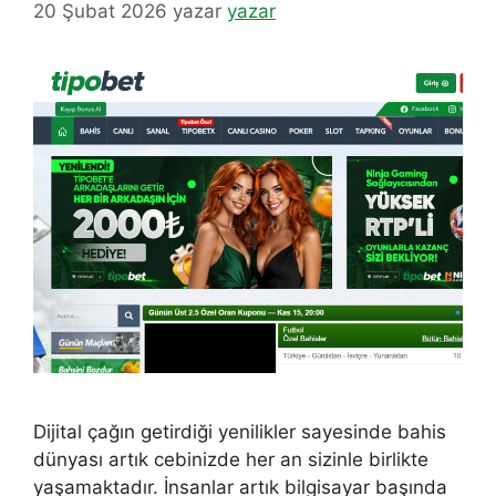
20 Şubat 2026
yazar
yazar
Dijital çağın getirdiği yenilikler sayesinde bahis
dünyası artık cebinizde her an sizinle birlikte
yaşamaktadır. İnsanlar artık bilgisayar başında