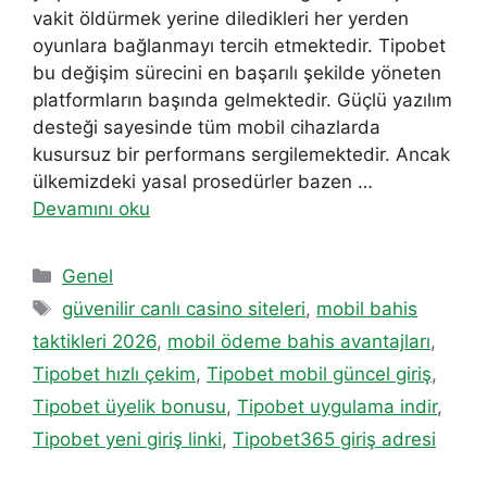
vakit öldürmek yerine diledikleri her yerden
oyunlara bağlanmayı tercih etmektedir. Tipobet
bu değişim sürecini en başarılı şekilde yöneten
platformların başında gelmektedir. Güçlü yazılım
desteği sayesinde tüm mobil cihazlarda
kusursuz bir performans sergilemektedir. Ancak
ülkemizdeki yasal prosedürler bazen …
Devamını oku
Kategoriler
Genel
Etiketler
güvenilir canlı casino siteleri
,
mobil bahis
taktikleri 2026
,
mobil ödeme bahis avantajları
,
Tipobet hızlı çekim
,
Tipobet mobil güncel giriş
,
Tipobet üyelik bonusu
,
Tipobet uygulama indir
,
Tipobet yeni giriş linki
,
Tipobet365 giriş adresi