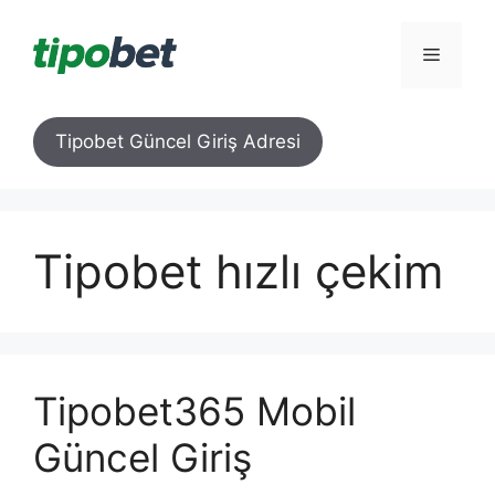
İçeriğe
atla
Menü
Tipobet Güncel Giriş Adresi
Tipobet hızlı çekim
Tipobet365 Mobil
Güncel Giriş