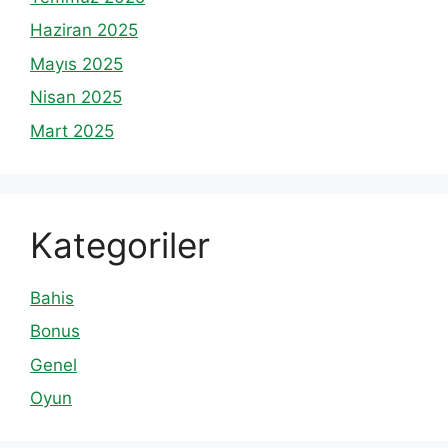
Haziran 2025
Mayıs 2025
Nisan 2025
Mart 2025
Kategoriler
Bahis
Bonus
Genel
Oyun