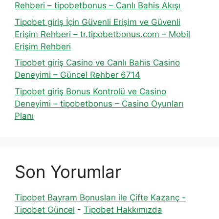
Rehberi – tipobetbonus – Canlı Bahis Akışı
Tipobet giriş İçin Güvenli Erişim ve Güvenli
Erişim Rehberi – tr.tipobetbonus.com – Mobil
Erişim Rehberi
Tipobet giriş Casino ve Canlı Bahis Casino
Deneyimi – Güncel Rehber 6714
Tipobet giriş Bonus Kontrolü ve Casino
Deneyimi – tipobetbonus – Casino Oyunları
Planı
Son Yorumlar
Tipobet Bayram Bonusları ile Çifte Kazanç -
Tipobet Güncel
-
Tipobet Hakkımızda