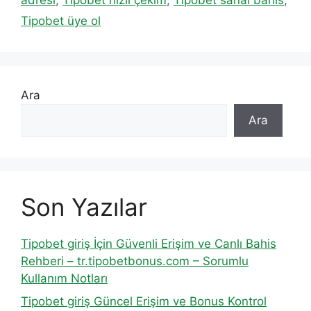
Tipobet üye ol
Ara
Ara
Son Yazılar
Tipobet giriş İçin Güvenli Erişim ve Canlı Bahis
Rehberi – tr.tipobetbonus.com – Sorumlu
Kullanım Notları
Tipobet giriş Güncel Erişim ve Bonus Kontrol