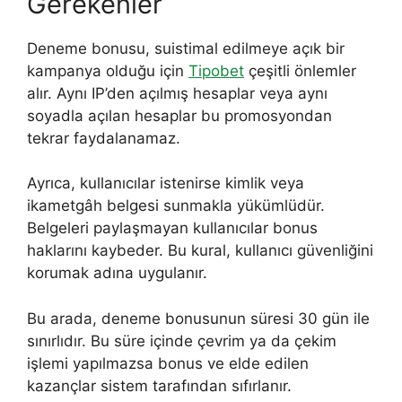
Gerekenler
Deneme bonusu, suistimal edilmeye açık bir
kampanya olduğu için
Tipobet
çeşitli önlemler
alır. Aynı IP’den açılmış hesaplar veya aynı
soyadla açılan hesaplar bu promosyondan
tekrar faydalanamaz.
Ayrıca, kullanıcılar istenirse kimlik veya
ikametgâh belgesi sunmakla yükümlüdür.
Belgeleri paylaşmayan kullanıcılar bonus
haklarını kaybeder. Bu kural, kullanıcı güvenliğini
korumak adına uygulanır.
Bu arada, deneme bonusunun süresi 30 gün ile
sınırlıdır. Bu süre içinde çevrim ya da çekim
işlemi yapılmazsa bonus ve elde edilen
kazançlar sistem tarafından sıfırlanır.