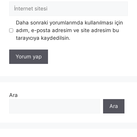
İnternet
sitesi
Daha sonraki yorumlarımda kullanılması için
adım, e-posta adresim ve site adresim bu
tarayıcıya kaydedilsin.
Ara
Ara