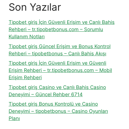
Son Yazılar
Tipobet giriş İçin Güvenli Erişim ve Canlı Bahis
Rehberi – tr.tipobetbonus.com – Sorumlu
Kullanım Notları
Tipobet giriş Güncel Erişim ve Bonus Kontrol
Rehberi – tipobetbonus – Canlı Bahis Akışı
Tipobet giriş İçin Güvenli Erişim ve Güvenli
Erişim Rehberi – tr.tipobetbonus.com – Mobil
Erişim Rehberi
Tipobet giriş Casino ve Canlı Bahis Casino
Deneyimi – Güncel Rehber 6714
Tipobet giriş Bonus Kontrolü ve Casino
Deneyimi – tipobetbonus – Casino Oyunları
Planı