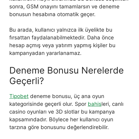
sonra, GSM onayını tamamlarsın ve deneme
bonusun hesabına otomatik geçer.
Bu arada, kullanıcı yalnızca ilk üyelikte bu
fırsattan faydalanabilmektedir. Daha önce
hesap açmış veya yatırım yapmış kişiler bu
kampanyadan yararlanamaz.
Deneme Bonusu Nerelerde
Geçerli?
Tipobet
deneme bonusu, üç ana oyun
kategorisinde geçerli olur. Spor
bahis
leri, canlı
casino oyunları ve 3D slotlar bu kampanya
kapsamındadır. Böylece her kullanıcı oyun
tarzına göre bonusunu değerlendirebilir.