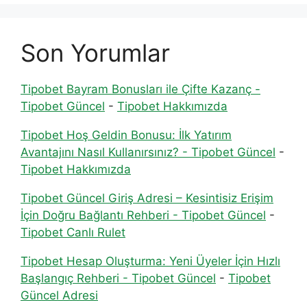
Son Yorumlar
Tipobet Bayram Bonusları ile Çifte Kazanç -
Tipobet Güncel
-
Tipobet Hakkımızda
Tipobet Hoş Geldin Bonusu: İlk Yatırım
Avantajını Nasıl Kullanırsınız? - Tipobet Güncel
-
Tipobet Hakkımızda
Tipobet Güncel Giriş Adresi – Kesintisiz Erişim
İçin Doğru Bağlantı Rehberi - Tipobet Güncel
-
Tipobet Canlı Rulet
Tipobet Hesap Oluşturma: Yeni Üyeler İçin Hızlı
Başlangıç Rehberi - Tipobet Güncel
-
Tipobet
Güncel Adresi