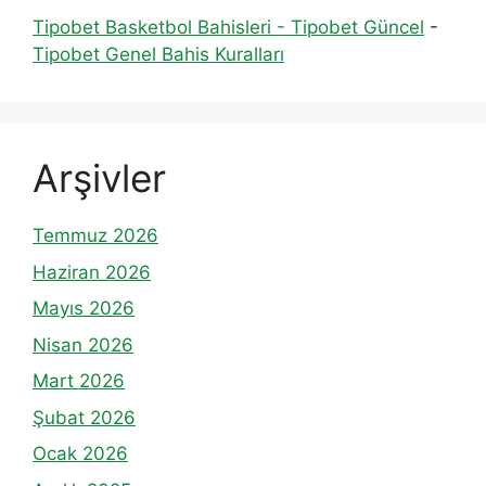
Tipobet Basketbol Bahisleri - Tipobet Güncel
-
Tipobet Genel Bahis Kuralları
Arşivler
Temmuz 2026
Haziran 2026
Mayıs 2026
Nisan 2026
Mart 2026
Şubat 2026
Ocak 2026