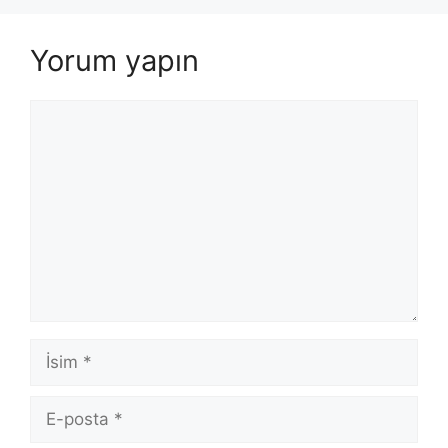
Yorum yapın
Yorum
İsim
E-
posta