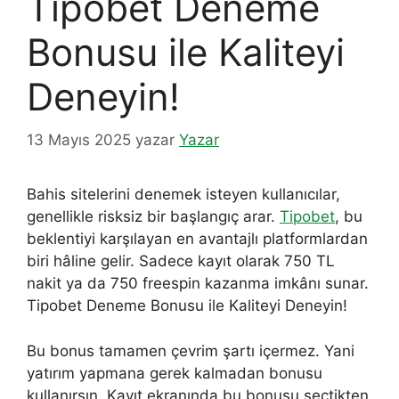
Tipobet Deneme
Bonusu ile Kaliteyi
Deneyin!
13 Mayıs 2025
yazar
Yazar
Bahis sitelerini denemek isteyen kullanıcılar,
genellikle risksiz bir başlangıç arar.
Tipobet
, bu
beklentiyi karşılayan en avantajlı platformlardan
biri hâline gelir. Sadece kayıt olarak 750 TL
nakit ya da 750 freespin kazanma imkânı sunar.
Tipobet Deneme Bonusu ile Kaliteyi Deneyin!
Bu bonus tamamen çevrim şartı içermez. Yani
yatırım yapmana gerek kalmadan bonusu
kullanırsın. Kayıt ekranında bu bonusu seçtikten