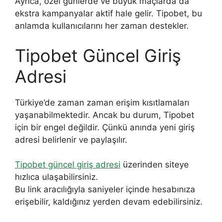
Ayrıca, özel günlerde ve büyük maçlarda da
ekstra kampanyalar aktif hale gelir. Tipobet, bu
anlamda kullanıcılarını her zaman destekler.
Tipobet Güncel Giriş
Adresi
Türkiye’de zaman zaman erişim kısıtlamaları
yaşanabilmektedir. Ancak bu durum, Tipobet
için bir engel değildir. Çünkü anında yeni giriş
adresi belirlenir ve paylaşılır.
Tipobet güncel giriş adresi
üzerinden siteye
hızlıca ulaşabilirsiniz.
Bu link aracılığıyla saniyeler içinde hesabınıza
erişebilir, kaldığınız yerden devam edebilirsiniz.