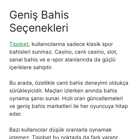
Geniş Bahis
Seçenekleri
Tipobet
, kullanıcılarına sadece klasik spor
bahisleri sunmaz. Casino, canlı casino, slot,
sanal bahis ve e-spor alanlarında da güçlü
içeriklere sahiptir.
Bu arada, özellikle canlı bahis deneyimi oldukça
sürükleyicidir. Maçları izlerken anında bahis
oynama şansı sunar. Hızlı oran güncellemeleri
ve geniş bahis marketleri ile her oyuncuya hitap
eder.
Bazı kullanıcılar düşük oranlarla oynamak
istemez. Tipobet bu noktada da fark yaratır.