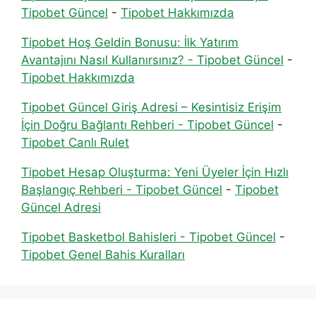
Tipobet Güncel
-
Tipobet Hakkımızda
Tipobet Hoş Geldin Bonusu: İlk Yatırım
Avantajını Nasıl Kullanırsınız? - Tipobet Güncel
-
Tipobet Hakkımızda
Tipobet Güncel Giriş Adresi – Kesintisiz Erişim
İçin Doğru Bağlantı Rehberi - Tipobet Güncel
-
Tipobet Canlı Rulet
Tipobet Hesap Oluşturma: Yeni Üyeler İçin Hızlı
Başlangıç Rehberi - Tipobet Güncel
-
Tipobet
Güncel Adresi
Tipobet Basketbol Bahisleri - Tipobet Güncel
-
Tipobet Genel Bahis Kuralları