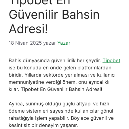
Güvenilir Bahsin
Adresi!
18 Nisan 2025
yazar
Yazar
Bahis dünyasında güvenilirlik her şeydir.
Tipobet
ise bu konuda en önde gelen platformlardan
biridir. Yıllardır sektörde yer alması ve kullanıcı
memnuniyetine verdiği önem, onu ayrıcalıklı
kılar. Tipobet En Güvenilir Bahsin Adresi!
Ayrıca, sunmuş olduğu güçlü altyapı ve hızlı
ödeme sistemleri sayesinde kullanıcılar gönül
rahatlığıyla işlem yapabilir. Böylece güvenli ve
kesintisiz bir deneyim yaşanır.