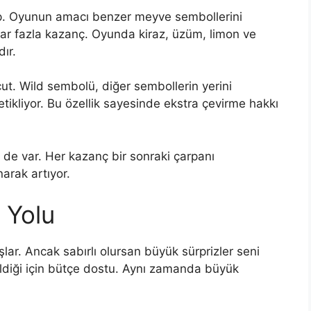
ip. Oyunun amacı benzer meyve sembollerini
ar fazla kazanç. Oyunda kiraz, üzüm, limon ve
ır.
ut. Wild sembolü, diğer sembollerin yerini
 tetikliyor. Bu özellik sayesinde ekstra çevirme hakkı
 de var. Her kazanç bir sonraki çarpanı
arak artıyor.
 Yolu
ar. Ancak sabırlı olursan büyük sürprizler seni
ldiği için bütçe dostu. Aynı zamanda büyük