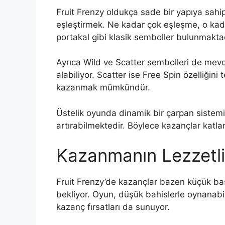
Fruit Frenzy oldukça sade bir yapıya sah
eşleştirmek. Ne kadar çok eşleşme, o kad
portakal gibi klasik semboller bulunmaktad
Ayrıca Wild ve Scatter sembolleri de mevc
alabiliyor. Scatter ise Free Spin özelliğini
kazanmak mümkündür.
Üstelik oyunda dinamik bir çarpan sistemi
artırabilmektedir. Böylece kazançlar katlan
Kazanmanın Lezzetli
Fruit Frenzy’de kazançlar bazen küçük başl
bekliyor. Oyun, düşük bahislerle oynanabi
kazanç fırsatları da sunuyor.