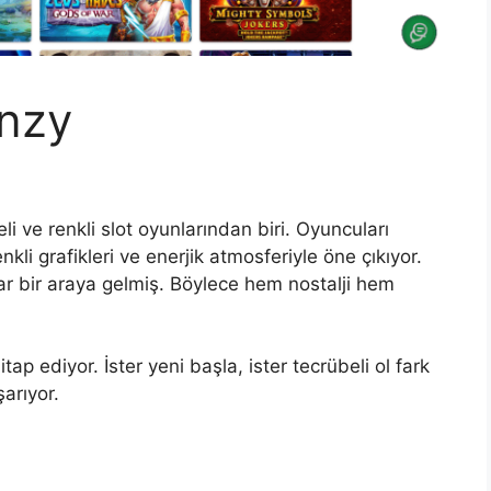
enzy
li ve renkli slot oyunlarından biri. Oyuncuları
li grafikleri ve enerjik atmosferiyle öne çıkıyor.
 bir araya gelmiş. Böylece hem nostalji hem
p ediyor. İster yeni başla, ister tecrübeli ol fark
arıyor.