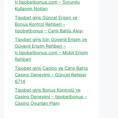
tr.tipobetbonus.com – Sorumlu
Kullanım Notları
Tipobet giriş Güncel Erişim ve
Bonus Kontrol Rehberi –
tipobetbonus – Canlı Bahis Akışı
Tipobet giriş İçin Güvenli Erişim ve
Güvenli Erişim Rehberi –
tr.tipobetbonus.com – Mobil Erişim
Rehberi
Tipobet giriş Casino ve Canlı Bahis
Casino Deneyimi – Güncel Rehber
6714
Tipobet giriş Bonus Kontrolü ve
Casino Deneyimi – tipobetbonus –
Casino Oyunları Planı