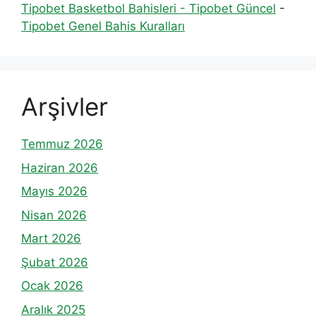
Tipobet Basketbol Bahisleri - Tipobet Güncel
-
Tipobet Genel Bahis Kuralları
Arşivler
Temmuz 2026
Haziran 2026
Mayıs 2026
Nisan 2026
Mart 2026
Şubat 2026
Ocak 2026
Aralık 2025