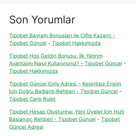
Son Yorumlar
Tipobet Bayram Bonusları ile Çifte Kazanç -
Tipobet Güncel
-
Tipobet Hakkımızda
Tipobet Hoş Geldin Bonusu: İlk Yatırım
Avantajını Nasıl Kullanırsınız? - Tipobet Güncel
-
Tipobet Hakkımızda
Tipobet Güncel Giriş Adresi – Kesintisiz Erişim
İçin Doğru Bağlantı Rehberi - Tipobet Güncel
-
Tipobet Canlı Rulet
Tipobet Hesap Oluşturma: Yeni Üyeler İçin Hızlı
Başlangıç Rehberi - Tipobet Güncel
-
Tipobet
Güncel Adresi