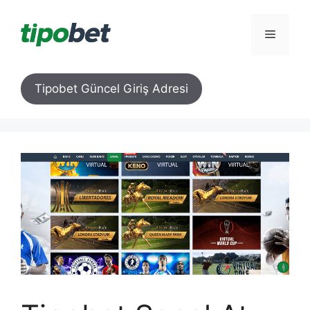
İçeriğe
atla
Menü
Tipobet Güncel Giriş Adresi