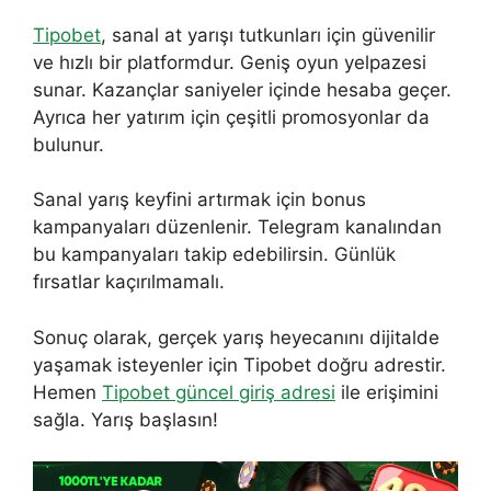
Tipobet
, sanal at yarışı tutkunları için güvenilir
ve hızlı bir platformdur. Geniş oyun yelpazesi
sunar. Kazançlar saniyeler içinde hesaba geçer.
Ayrıca her yatırım için çeşitli promosyonlar da
bulunur.
Sanal yarış keyfini artırmak için bonus
kampanyaları düzenlenir. Telegram kanalından
bu kampanyaları takip edebilirsin. Günlük
fırsatlar kaçırılmamalı.
Sonuç olarak, gerçek yarış heyecanını dijitalde
yaşamak isteyenler için Tipobet doğru adrestir.
Hemen
Tipobet güncel giriş adresi
ile erişimini
sağla. Yarış başlasın!