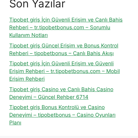
Son Yazılar
Tipobet giriş İçin Güvenli Erişim ve Canlı Bahis
Rehberi – tr.tipobetbonus.com – Sorumlu
Kullanım Notları
Tipobet giriş Güncel Erişim ve Bonus Kontrol
Rehberi – tipobetbonus – Canlı Bahis Akışı
Tipobet giriş İçin Güvenli Erişim ve Güvenli
Erişim Rehberi – tr.tipobetbonus.com – Mobil
Erişim Rehberi
Tipobet giriş Casino ve Canlı Bahis Casino
Deneyimi – Güncel Rehber 6714
Tipobet giriş Bonus Kontrolü ve Casino
Deneyimi – tipobetbonus – Casino Oyunları
Planı