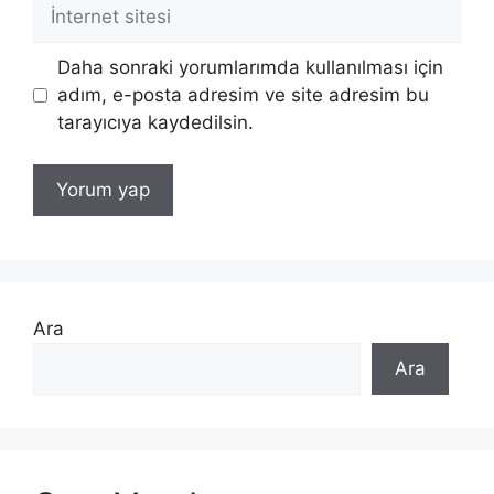
İnternet
sitesi
Daha sonraki yorumlarımda kullanılması için
adım, e-posta adresim ve site adresim bu
tarayıcıya kaydedilsin.
Ara
Ara