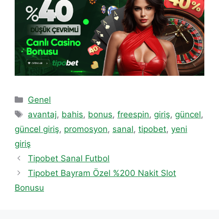
Kategoriler
Genel
Etiketler
avantaj
,
bahis
,
bonus
,
freespin
,
giriş
,
güncel
,
güncel giriş
,
promosyon
,
sanal
,
tipobet
,
yeni
giriş
Tipobet Sanal Futbol
Tipobet Bayram Özel %200 Nakit Slot
Bonusu