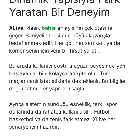
Yaratan Bir Deneyim
XLive
, klasik
bahis
anlayışının çok ötesine
geçer. Saniyelik tepkilerle büyük kazançlar
hedeflenmektedir. Her gol, her sarı kart ya da
korner senin için yeni bir fırsat yaratır.
Bu arada kullanıcı dostu arayüzü sayesinde yeni
başlayanlar bile kolayca adapte olur. Tüm
maçlar canlı istatistiklerle desteklenir. Bu bilgiler,
doğru tahminler yapmanı sağlar.
Ayrıca sistemin sunduğu esneklik, farklı spor
dallarında da rahatça kullanılabilir. Futbol,
basketbol ya da tenis fark etmez. XLive her
senaryo için hazırdır.