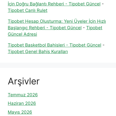
İçin Doğru Bağlantı Rehberi - Tipobet Güncel
-
Tipobet Canlı Rulet
Tipobet Hesap Oluşturma: Yeni Üyeler İçin Hızlı
Başlangıç Rehberi - Tipobet Güncel
-
Tipobet
Güncel Adresi
Tipobet Basketbol Bahisleri - Tipobet Güncel
-
Tipobet Genel Bahis Kuralları
Arşivler
Temmuz 2026
Haziran 2026
Mayıs 2026