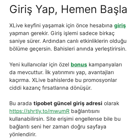
Giriş Yap, Hemen Başla
XLive keyfini yaşamak için önce hesabına
giriş
yapman gerekir. Giriş işlemi sadece birkaç
saniye sürer. Ardından canlı etkinliklerin olduğu
bölüme geçersin. Bahisleri anında yerleştirirsin.
Yeni kullanıcılar için özel
bonus
kampanyaları
da mevcuttur. İlk yatırımını yap, avantajları
kaçırma. XLive bahislerde bu promosyonlar
ciddi kazanç fırsatlarına dönüşür.
Bu arada
tipobet güncel giriş adresi
olarak
https://shrtly.to/mwumR
bağlantısını
kullanabilirsin. Site erişimi engellense bile bu
bağlantı seni her zaman doğru sayfaya
yönlendirir.