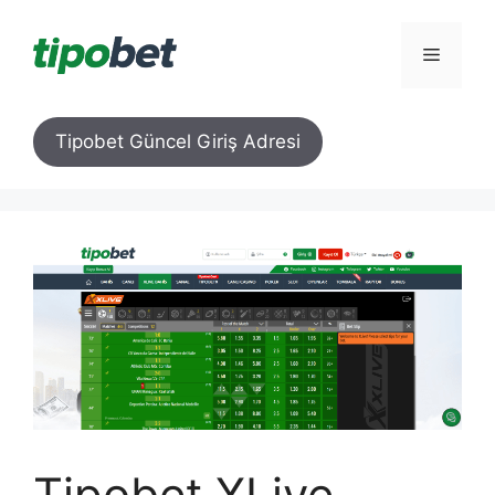
İçeriğe
atla
Menü
Tipobet Güncel Giriş Adresi
Tipobet XLive