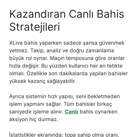
Kazandıran Canlı Bahis
Stratejileri
XLive bahis yaparken sadece şansa güvenmek
yetmez. Takip, analiz ve doğru zamanlama
büyük rol oynar. Maçın temposuna göre oranlar
hızla değişir. Bu yüzden kullanıcı her an tetikte
olmalı. Özellikle son dakikalarda yapılan bahisler
yüksek kazanç sağlayabilir.
Ayrıca sistemin hızlı yapısı, seni bekletmeden
işlem yapmanı sağlar. Tüm bahisler birkaç
saniyede işleme alınır.
Canlı
bahis oynarken
aksiyon hiç durmaz.
İstatistikler ekranında; topa sahip olma oranı,