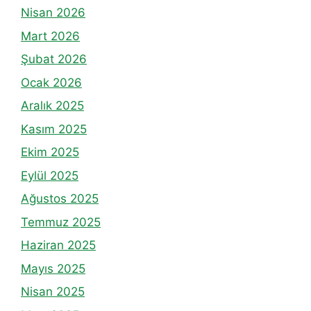
Nisan 2026
Mart 2026
Şubat 2026
Ocak 2026
Aralık 2025
Kasım 2025
Ekim 2025
Eylül 2025
Ağustos 2025
Temmuz 2025
Haziran 2025
Mayıs 2025
Nisan 2025