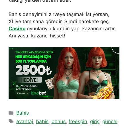
Bahis deneyimini zirveye taşımak istiyorsan,
XLive tam sana göredir. Şimdi harekete geç.
Casino
oyunlarıyla kombin yap, kazancını artır.
Anı yaşa, kazancı hisset!
Kategoriler
Bahis
Etiketler
avantaj
,
bahis
,
bonus
,
freespin
,
giriş
,
güncel
,